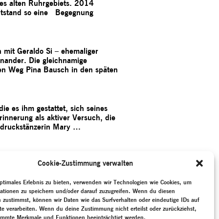
des alten Ruhrgebiets. 2014
ntstand so eine Begegnung
h mit Geraldo Si – ehemaliger
nander. Die gleichnamige
eren Weg Pina Bausch in den späten
ie es ihm gestattet, sich seines
innerung als aktiver Versuch, die
usdruckstänzerin Mary …
lsgeber für Künstler:innen, die
Cookie-Zustimmung verwalten
itten. Er beeinflusste die
ruppenfiguren, die Komposition der
ptimales Erlebnis zu bieten, verwenden wir Technologien wie Cookies, um
s tänzerischen …
ationen zu speichern und/oder darauf zuzugreifen. Wenn du diesen
 zustimmst, können wir Daten wie das Surfverhalten oder eindeutige IDs auf
te verarbeiten. Wenn du deine Zustimmung nicht erteilst oder zurückziehst,
immte Merkmale und Funktionen beeinträchtigt werden.