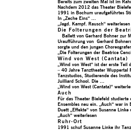
Bereits zum zweiten Mal ist im R
Nachdem 2012 das Theater Bielefel
1991 in Bochum uraufgeführtes Stü
In „Zeche Eins“ …
„Jagd. Kampf. Rausch“
weiterlesen
Die Folterungen der Beatr
Ballett von Gerhard Bohner zur M
Uraufführung von Gerhard Bohners C
sorgte und den jungen Choreografe
„Die Folterungen der Beatrice Cenc
Wind von West (Cantata)
„Wind von West“ ist der erste Teil
– 40 Jahre Tanztheater Wuppertal P
Tanzstudios, Studierende des Insti
Juilliard School. Die …
„Wind von West (Cantata)“
weiterl
Auch
Für das Theater Bielefeld studiert
Ensembles neu ein. „Auch“ war in B
Duett „Effekte“ von Susanne Linke 
„Auch“
weiterlesen
Ruhr-Ort
1991 schuf Susanne Linke ihr Tanzt