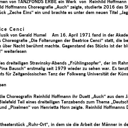
ahmen von TANZFONDS ERBE ein Werk von Reinhild Hoffmann a
d Hoffmanns Choreografie „Auch“ zeigte, studierte 2016 das St
ck „Zeche Eins“ ein und brachte es unter dem neuen Titel „Ja
ice Cenci
usik von Gerald Humel Am 16. April 1971 fand in der Akadem
horeografie „Die Folterungen der Beatrice Cenci“ statt, die be
n über Nacht berühmt machte. Gegenstand des Stücks ist der bl
i“
weiterlesen
 des dreiteiligen Stravinsky-Abends „Frühlingsopfer“, der im Ra
ina Bausch“ erstmalig seit 1979 wieder zu sehen war. Es tanzt
tuts für Zeitgenössischen Tanz der Folkwang Universität der Kü
esen
e die Choreografin Reinhild Hoffmann ihr Duett „Auch“ aus dem
ielefeld Teil eines dreiteiligen Tanzabends zum Thema „Deutsc
und „Pixelmen“ von Henrietta Horn zeigte. Reinhild Hoffmanns
heaterstück „Ruhr-Ort“, in dem sie die Arbeit der Männer in 