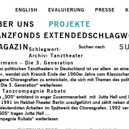
ENGLISH
EVALUIERUNG
PRESSE
K
BER UNS
PROJEKTE
ANZFONDS EXTENDED
SCHLAGW
AGAZIN
S
Suchen nach
Schlagwort-
Archiv:
Tanztheater
ermann – Die 3. Generation
politischen Tanztheaters in Deutschland ist vor allem an ein
er, wendet sich Kresnik Ende der 1960er Jahre vom Klassischen 
igene Choreografien zu entwickeln, die sich mit Themen des pol
 Die 3. Generation“
weiterlesen
_ Tanzcompagnie Rubato
ie „SOS“ entstand in enger Zusammenarbeit mit Jutta Hell un
1991 im Hebbel-Theater Berlin uraufgeführt und zählt neben d
bedeutendsten Arbeiten im Spätwerk des Choreografen. 1992 ve
„SOS“ tragen Jutta Hell …
ompagnie Rubato“
weiterlesen