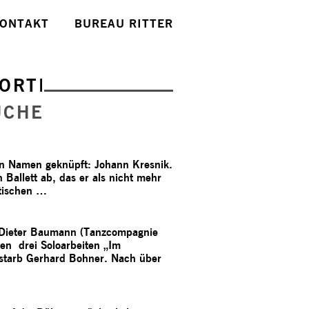
ONTAKT
BUREAU RITTER
ORTE
UCHE
en Namen geknüpft: Johann Kresnik.
Ballett ab, das er als nicht mehr
itischen …
d Dieter Baumann (Tanzcompagnie
en drei Soloarbeiten „Im
rstarb Gerhard Bohner. Nach über