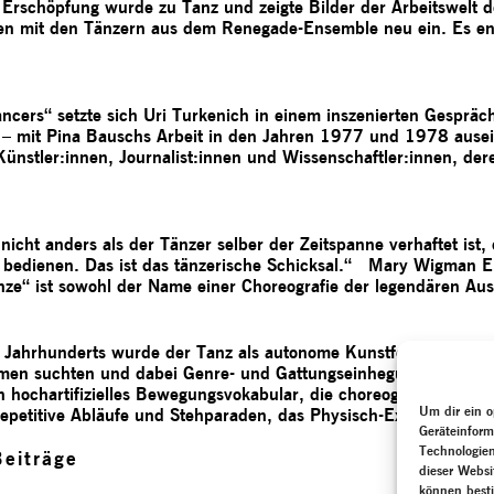
 Erschöpfung wurde zu Tanz und zeigte Bilder der Arbeitswelt 
men mit den Tänzern aus dem Renegade-Ensemble neu ein. Es e
ncers“ setzte sich Uri Turkenich in einem inszenierten Gespräc
 – mit Pina Bauschs Arbeit in den Jahren 1977 und 1978 ausei
 Künstler:innen, Journalist:innen und Wissenschaftler:innen, d
icht anders als der Tänzer selber der Zeitspanne verhaftet ist, d
 bedienen. Das ist das tänzerische Schicksal.“ Mary Wigman Er
nze“ ist sowohl der Name einer Choreografie der legendären A
n Jahrhunderts wurde der Tanz als autonome Kunstform zum Impu
en suchten und dabei Genre- und Gattungseinhegungen überschr
n hochartifizielles Bewegungsvokabular, die choreografierten G
Um dir ein o
epetitive Abläufe und Stehparaden, das Physisch-Expressive de
Geräteinform
Technologien
eiträge
dieser Websi
können best