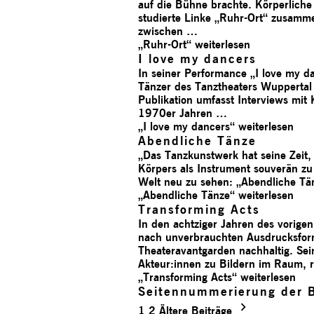
auf die Bühne brachte. Körperliche
studierte Linke „Ruhr-Ort“ zusam
zwischen …
„Ruhr-Ort“
weiterlesen
I love my dancers
In seiner Performance „I love my da
Tänzer des Tanztheaters Wuppertal
Publikation umfasst Interviews mit
1970er Jahren …
„I love my dancers“
weiterlesen
Abendliche Tänze
„Das Tanzkunstwerk hat seine Zeit, n
Körpers als Instrument souverän zu
Welt neu zu sehen: „Abendliche Tä
„Abendliche Tänze“
weiterlesen
Transforming Acts
In den achtziger Jahren des vorige
nach unverbrauchten Ausdrucksform
Theateravantgarden nachhaltig. Sei
Akteur:innen zu Bildern im Raum, r
„Transforming Acts“
weiterlesen
Seitennummerierung der B
1
2
Ältere Beiträge