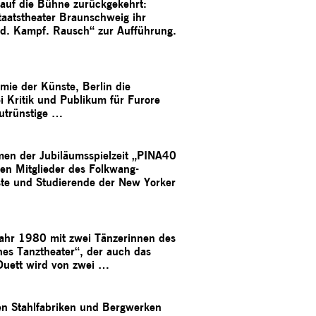
uf die Bühne zurückgekehrt:
aatstheater Braunschweig ihr
gd. Kampf. Rausch“ zur Aufführung.
ie der Künste, Berlin die
i Kritik und Publikum für Furore
utrünstige …
hmen der Jubiläumsspielzeit „PINA40
en Mitglieder des Folkwang-
nste und Studierende der New Yorker
 Jahr 1980 mit zwei Tänzerinnen des
hes Tanztheater“, der auch das
 Duett wird von zwei …
den Stahlfabriken und Bergwerken