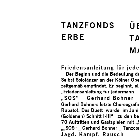
TANZFONDS
Ü
ERBE
T
M
Friedensanleitung für jed
Der Beginn und die Bedeutung des 
Selbst Solotänzer an der Kölner Op
zeitgemäß empfindet. Er beginnt, e
„Friedensanleitung für jedermann –
„SOS“ _ Gerhard Bohner 
Gerhard Bohners letzte Choreograf
Rubato). Das Duett wurde im Juni 
(Goldenen) Schnitt I-III“ zu den 
70 Auftritten und Gastspielen mit 
„„SOS“ _ Gerhard Bohner _ Tanzc
Jagd. Kampf. Rausch