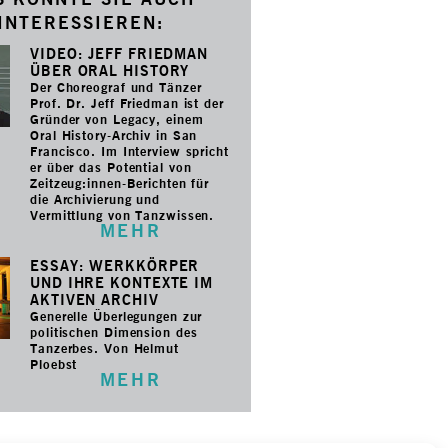
INTERESSIEREN:
VIDEO: JEFF FRIEDMAN
ÜBER ORAL HISTORY
Der Choreograf und Tänzer
Prof. Dr. Jeff Friedman ist der
Gründer von Legacy, einem
Oral History-Archiv in San
Francisco. Im Interview spricht
er über das Potential von
Zeitzeug:innen-Berichten für
die Archivierung und
Vermittlung von Tanzwissen.
MEHR
ESSAY: WERKKÖRPER
UND IHRE KONTEXTE IM
AKTIVEN ARCHIV
Generelle Überlegungen zur
politischen Dimension des
Tanzerbes. Von Helmut
Ploebst
MEHR