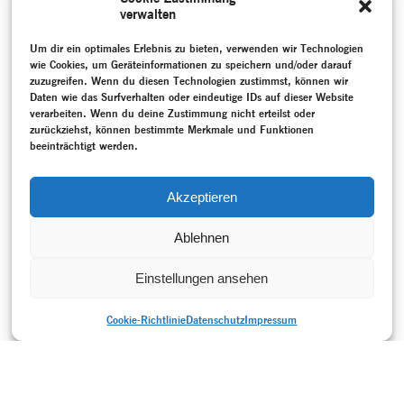
beschäftigte sich Josep
verwalten
Caballero mit fünf
weiblichen Paraderollen der
Um dir ein optimales Erlebnis zu bieten, verwenden wir Technologien
Tanzgeschichte aus der
Perspektive männlicher
wie Cookies, um Geräteinformationen zu speichern und/oder darauf
Tänzer.
zuzugreifen. Wenn du diesen Technologien zustimmst, können wir
MEHR
Daten wie das Surfverhalten oder eindeutige IDs auf dieser Website
verarbeiten. Wenn du deine Zustimmung nicht erteilst oder
zurückziehst, können bestimmte Merkmale und Funktionen
SCHLAGWORTE
beeinträchtigt werden.
Bundesrepublik Deutschland (1949-1990)
–
Gespräch /
Interview
–
Hoffmann, Reinhild
–
Neueinstudierung
–
Programmheft
–
Staatstheater Braunschweig
–
Tanztheater
–
Akzeptieren
Zeche Eins
Ablehnen
Einstellungen ansehen
Cookie-Richtlinie
Datenschutz
Impressum
DRUCKVERSION