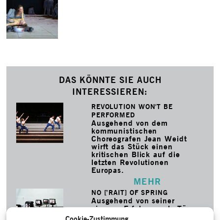
DAS KÖNNTE SIE AUCH
INTERESSIEREN:
REVOLUTION WON'T BE
PERFORMED
Ausgehend von dem
kommunistischen
Choreografen Jean Weidt
wirft das Stück einen
kritischen Blick auf die
letzten Revolutionen
Europas.
MEHR
NO [’RAIT] OF SPRING
Ausgehend von seiner
eigenen Erfahrung als Tänzer
in Pina Bauschs „Sacre“
Cookie-Zustimmung