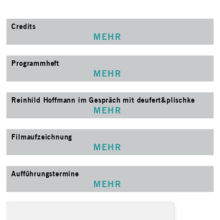
Credits
MEHR
Programmheft
MEHR
Reinhild Hoffmann im Gespräch mit deufert&plischke
MEHR
Filmaufzeichnung
MEHR
Aufführungstermine
MEHR