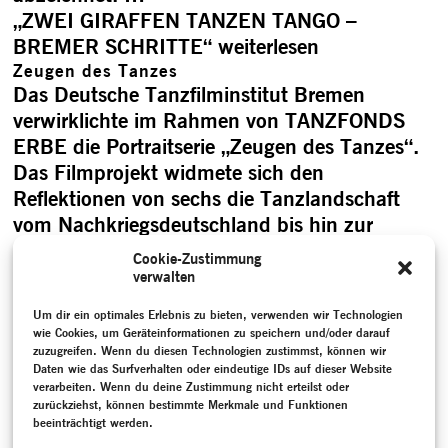
„ZWEI GIRAFFEN TANZEN TANGO –
BREMER SCHRITTE“
weiterlesen
Zeugen des Tanzes
Das Deutsche Tanzfilminstitut Bremen
verwirklichte im Rahmen von TANZFONDS
ERBE die Portraitserie „Zeugen des Tanzes“.
Das Filmprojekt widmete sich den
Reflektionen von sechs die Tanzlandschaft
vom Nachkriegsdeutschland bis hin zur
Jahrtausendwende maßgeblich prägenden
Cookie-Zustimmung
Akteur:innen. Mit dem Tod künstlerischer
verwalten
Zeitgenoss:innen geht immer auch ein
Um dir ein optimales Erlebnis zu bieten, verwenden wir Technologien
wichtiger Teil biografisch tanzgeschichtlicher
wie Cookies, um Geräteinformationen zu speichern und/oder darauf
Zeugenschaft verloren, selbst wenn der
zuzugreifen. Wenn du diesen Technologien zustimmst, können wir
Daten wie das Surfverhalten oder eindeutige IDs auf dieser Website
nachfolgenden Generation Repertoire-
verarbeiten. Wenn du deine Zustimmung nicht erteilst oder
Choreografien, …
zurückziehst, können bestimmte Merkmale und Funktionen
beeinträchtigt werden.
„Zeugen des Tanzes“
weiterlesen