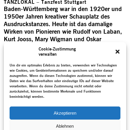
TANZLOKAL – Tanzfest Stuttgart
Baden-Württemberg war in den 1920er und
1950er Jahren kreativer Schauplatz des
Ausdruckstanzes. Heute ist das damalige
Wirken von Pionieren wie Rudolf von Laban,
Kurt Jooss, Mary Wigman und Oskar
Schlemmer bei den Bürgerinnen und Bürgern
Cookie-Zustimmung
des Landes in Vergessenheit geraten. Das
verwalten
dreitägige Festival „TANZLOKAL – Tanzfest
Um dir ein optimales Erlebnis zu bieten, verwenden wir Technologien
Stuttgart“, ausgerichtet vom
wie Cookies, um Geräteinformationen zu speichern und/oder darauf
Produktionszentrum Tanz + Performance,
zuzugreifen. Wenn du diesen Technologien zustimmst, können wir
Daten wie das Surfverhalten oder eindeutige IDs auf dieser Website
hatte es …
verarbeiten. Wenn du deine Zustimmung nicht erteilst oder
„TANZLOKAL – Tanzfest Stuttgart“
zurückziehst, können bestimmte Merkmale und Funktionen
beeinträchtigt werden.
weiterlesen
Seitennummerierung der Beiträge
Akzeptieren
1
2
Ältere Beiträge
Ablehnen