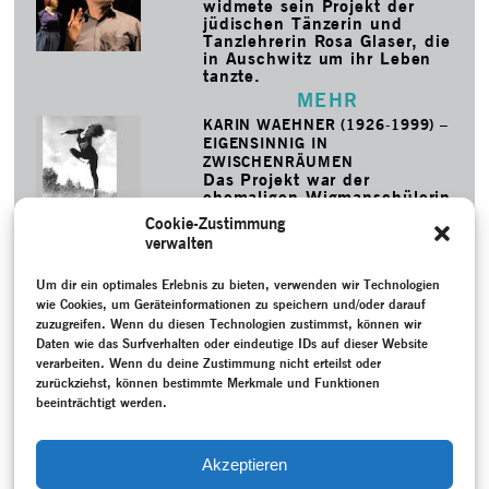
widmete sein Projekt der
jüdischen Tänzerin und
Tanzlehrerin Rosa Glaser, die
in Auschwitz um ihr Leben
tanzte.
MEHR
KARIN WAEHNER (1926-1999) –
EIGENSINNIG IN
ZWISCHENRÄUMEN
Das Projekt war der
ehemaligen Wigmanschülerin
Karin Waehner gewidmet,
Cookie-Zustimmung
die als Wegbereiterin des
verwalten
Modernen Tanzes in
Frankreich gilt.
Um dir ein optimales Erlebnis zu bieten, verwenden wir Technologien
MEHR
wie Cookies, um Geräteinformationen zu speichern und/oder darauf
zuzugreifen. Wenn du diesen Technologien zustimmst, können wir
SCHLAGWORTE
Daten wie das Surfverhalten oder eindeutige IDs auf dieser Website
Aufzeichnung
–
Ausstellung
–
Ciupke, Christina
–
verarbeiten. Wenn du deine Zustimmung nicht erteilst oder
Epochenübergreifend
–
Erinnerung
–
Forsythe, William
–
zurückziehst, können bestimmte Merkmale und Funktionen
Gespräch / Interview
–
Hoffmann, Reinhild
–
Jooss, Kurt
–
beeinträchtigt werden.
McManus, Thomas
–
Nachbar, Martin
–
Online-Projekt
–
Projektdokumentation
–
Re-Enactment
–
Rezeption
–
Sieben,
Irene
–
Tanzgeschichte
–
Till, Anna
–
Wigman, Mary
–
Akzeptieren
Zeitzeug:in