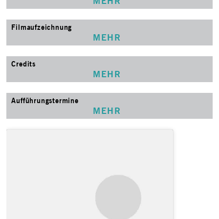
MEHR
Filmaufzeichnung
MEHR
Credits
MEHR
Aufführungstermine
MEHR