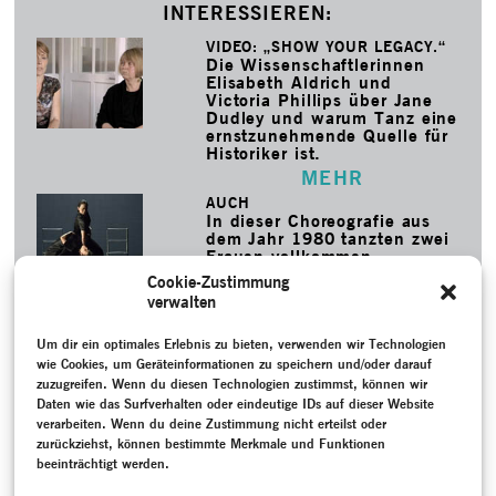
INTERESSIEREN:
VIDEO: „SHOW YOUR LEGACY.“
Die Wissenschaftlerinnen
Elisabeth Aldrich und
Victoria Phillips über Jane
Dudley und warum Tanz eine
ernstzunehmende Quelle für
Historiker ist.
MEHR
AUCH
In dieser Choreografie aus
dem Jahr 1980 tanzten zwei
Frauen vollkommen
gleichberechtigt ein Duett:
Cookie-Zustimmung
damals eine Sensation. Die
verwalten
Neueinstudierung am
Theater Bielefeld übernahm
Reinhild Hoffmann selbst.
Um dir ein optimales Erlebnis zu bieten, verwenden wir Technologien
wie Cookies, um Geräteinformationen zu speichern und/oder darauf
MEHR
zuzugreifen. Wenn du diesen Technologien zustimmst, können wir
Daten wie das Surfverhalten oder eindeutige IDs auf dieser Website
SCHLAGWORTE
verarbeiten. Wenn du deine Zustimmung nicht erteilst oder
Anastasia
–
Archiv
–
Aufzeichnung
–
Ausdruckstanz
–
Ballett
zurückziehst, können bestimmte Merkmale und Funktionen
–
Bundesrepublik Deutschland (1949-1990)
–
Donlon,
beeinträchtigt werden.
Margarita
–
Gespräch / Interview
–
MacMillan, Deborah
–
MacMillan, Kenneth
–
Neueinstudierung
–
Neukreation
–