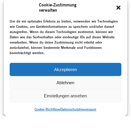
CITY DANCE KÖLN
Cookie-Zustimmung
Die Choreografin Stephanie
verwalten
Thiersch brachte mit „City
Dance Köln“ Anna Halprins
Walk-Performances aus den
Um dir ein optimales Erlebnis zu bieten, verwenden wir Technologien
1970ern nach Deutschland.
wie Cookies, um Geräteinformationen zu speichern und/oder darauf
zuzugreifen. Wenn du diesen Technologien zustimmst, können wir
MEHR
Daten wie das Surfverhalten oder eindeutige IDs auf dieser Website
verarbeiten. Wenn du deine Zustimmung nicht erteilst oder
SCHLAGWORTE
zurückziehst, können bestimmte Merkmale und Funktionen
Deutsches Kaiserreich (1871-1918)
–
Monte Verità
–
beeinträchtigt werden.
Programmheft
–
Projektdokumentation
–
Staatliche Akademie
der Bildenden Künste Stuttgart
–
Villemin, Juliette
–
von
Laban, Rudolf
–
Weimarer Republik (1918-1933)
–
Wigman,
Akzeptieren
Mary
Ablehnen
Einstellungen ansehen
Cookie-Richtlinie
Datenschutz
Impressum
DRUCKVERSION