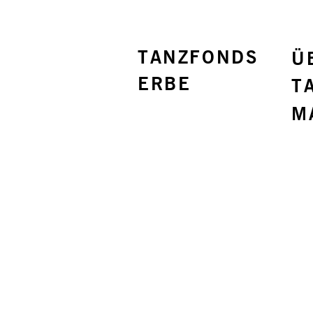
TANZFONDS
Ü
ERBE
T
M