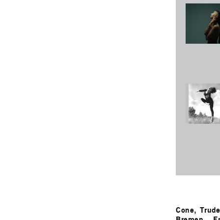
Cone, Trud
Bremen
–
E