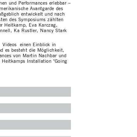
onen und Performances erlebbar –
amerikanische Avantgarde des
ßgeblich entwickelt und nach
sten des Symposiums zählten
ter Heitkamp, Eva Karczag,
nnell, Ka Rustler, Nancy Stark
n Videos einen Einblick in
 es besteht die Möglichkeit,
mances von Martin Nachbar und
r Heitkamps Installation "Going