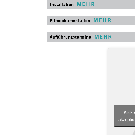
MEHR
Installation
MEHR
Filmdokumentation
MEHR
Aufführungstermine
Klicke
akzeptie