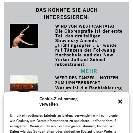
DAS KÖNNTE SIE AUCH
INTERESSIEREN:
WIND VON WEST (CANTATA)
Die Choreografie ist der erste
Teil des dreiteiligen
Stravinsky-Abends
„Frühlingsopfer“. Er wurde
mit Tänzern der Folkwang
Hochschule und der New
Yorker Julliard School
rekonstruiert.
MEHR
WERT DES TANZES – NOTIZEN
ZUM URHEBERRECHT
Warum ist die Rechteklärung
bei Tanzstücken so komplex
und warum gibt es keine
Cookie-Zustimmung
Verwertungsgesellschaft für
verwalten
Choreograf:innen?
Projektleiterin Madeline
Um dir ein optimales Erlebnis zu bieten, verwenden wir Technologien
Ritter und Anwalt Rupert
Vogel über das deutsche
wie Cookies, um Geräteinformationen zu speichern und/oder darauf
Urheberrecht.
zuzugreifen. Wenn du diesen Technologien zustimmst, können wir
Daten wie das Surfverhalten oder eindeutige IDs auf dieser Website
MEHR