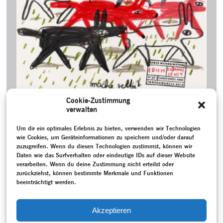
Cookie-Zustimmung
verwalten
ZEICHNUNGEN TANZKONGRESS
Um dir ein optimales Erlebnis zu bieten, verwenden wir Technologien
Auf dem Tanzkongress 2013 begleitete ein von
wie Cookies, um Geräteinformationen zu speichern und/oder darauf
TANZFONDS beauftragtes Graphic Recording­Team die
zuzugreifen. Wenn du diesen Technologien zustimmst, können wir
Teilnehmenden und fragte sie nach ihrem eigenen
Daten wie das Surfverhalten oder eindeutige IDs auf dieser Website
Tanzerbe. Die gesammelten persönlichen, lustigen,
verarbeiten. Wenn du deine Zustimmung nicht erteilst oder
zurückziehst, können bestimmte Merkmale und Funktionen
traurigen, poetischen Zeichnungen für den eigenen
beeinträchtigt werden.
Gebrauch.
MEHR
Akzeptieren