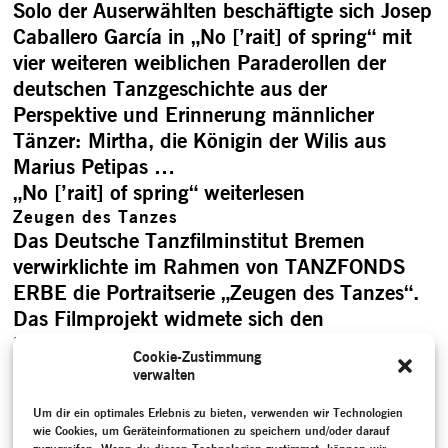
Solo der Auserwählten beschäftigte sich Josep
Caballero García in „No [’rait] of spring“ mit
vier weiteren weiblichen Paraderollen der
deutschen Tanzgeschichte aus der
Perspektive und Erinnerung männlicher
Tänzer: Mirtha, die Königin der Wilis aus
Marius Petipas …
„No [’rait] of spring“
weiterlesen
Zeugen des Tanzes
Das Deutsche Tanzfilminstitut Bremen
verwirklichte im Rahmen von TANZFONDS
ERBE die Portraitserie „Zeugen des Tanzes“.
Das Filmprojekt widmete sich den
Reflektionen von sechs die Tanzlandschaft
Cookie-Zustimmung
vom Nachkriegsdeutschland bis hin zur
verwalten
Jahrtausendwende maßgeblich prägenden
Um dir ein optimales Erlebnis zu bieten, verwenden wir Technologien
Akteur:innen. Mit dem Tod künstlerischer
wie Cookies, um Geräteinformationen zu speichern und/oder darauf