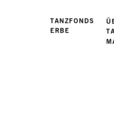
TANZFONDS
Ü
ERBE
T
M