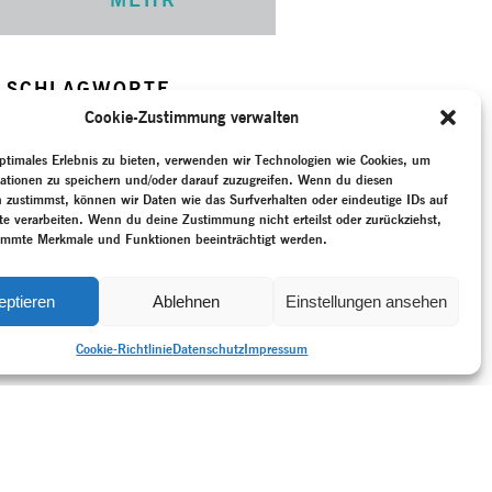
SCHLAGWORTE
ng
–
Ausdruckstanz
–
Der grüne
Cookie-Zustimmung verwalten
Soto, Olga
–
Erinnerung
–
Interview
–
Jooss, Kurt
–
ptimales Erlebnis zu bieten, verwenden wir Technologien wie Cookies, um
anz
–
Neukreation
–
Oral History
–
ationen zu speichern und/oder darauf zuzugreifen. Wenn du diesen
e
–
Politik
–
Pressestimmen
–
 zustimmst, können wir Daten wie das Surfverhalten oder eindeutige IDs auf
mentation
–
Weimarer Republik
te verarbeiten. Wenn du deine Zustimmung nicht erteilst oder zurückziehst,
)
–
Zeitzeug:in
immte Merkmale und Funktionen beeinträchtigt werden.
eptieren
Ablehnen
Einstellungen ansehen
Cookie-Richtlinie
Datenschutz
Impressum