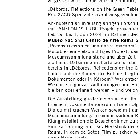
vergessen wird – dabei aber nie aufhört,
„Débords. Reflections on the Green Tabl
Prix SACD Spectacle vivant ausgezeichne
Anknüpfend an ihre langjährigen Forsch
ihr TANZFONDS ERBE Projekt präsentier
Februar bis 1. Juli 2024 im Rahmen de
Museo Nacional Centro de Arte Reina S
„Reconstrucción de una danza macabra“ 
Macabre) ein vielschichtiges Projekt, da
Museumssammlung stand und über Zeit 
eröffnete. Dabei reformulierte sie für d
bereits in „Débords. Reflections on the 
finden sich die Spuren der Bühne? Liegt 
Dokumenten oder in Körpern? Wer entsch
Welche Ereignisse, Aufführungen und Ha
bleiben oder erinnert werden – und welch
Die Ausstellung gliederte sich in drei R
In einem Dokumentationsraum traten Olg
Dialog mit eigenen Werken sowie mit a
Museumssammlung. In einem weiteren Ra
Klanginstallation die Besucher:innen zu e
Sinneserfahrung ein. Das Herzstück der A
Raum, in dem de Sotos Film zu sehen wa
ihren Namen gab.