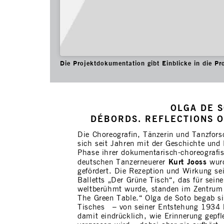
Die Projektdokumentation gibt Einblicke in die Pr
OLGA DE S
DÉBORDS. REFLECTIONS 
Die Choreografin, Tänzerin und Tanzfor
sich seit Jahren mit der Geschichte und
Phase ihrer dokumentarisch-choreografi
Kurt Jooss
deutschen Tanzerneuerer
wur
gefördert. Die Rezeption und Wirkung sei
Balletts „Der Grüne Tisch“, das für sein
weltberühmt wurde, standen im Zentrum 
The Green Table.“ Olga de Soto begab si
Tisches – von seiner Entstehung 1934 b
damit eindrücklich, wie Erinnerung gepfle