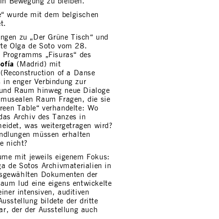
 in Bewegung zu bleiben.
e“ wurde mit dem belgischen
t.
ungen zu „Der Grüne Tisch“ und
te Olga de Soto vom 28.
s Programms „Fisuras“ des
ofía
(Madrid) mit
(Reconstruction of a Danse
s in enger Verbindung zur
und Raum hinweg neue Dialoge
en musealen Raum Fragen, die sie
Green Table“ verhandelte: Wo
das Archiv des Tanzes in
eidet, was weitergetragen wird?
ndlungen müssen erhalten
e nicht?
äume mit jeweils eigenem Fokus:
a de Sotos Archivmaterialien in
usgewählten Dokumenten der
um lud eine eigens entwickelte
iner intensiven, auditiven
usstellung bildete der dritte
r, der der Ausstellung auch