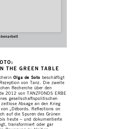
obenarbeit
OTO:
ON THE GREEN TABLE
Olga de Soto
scherin
beschäftigt
 Rezeption von Tanz. Die zweite
schen Recherche über den
de 2012 von TANZFONDS ERBE
nes gesellschaftspolitischen
e zeitlose Absage an den Krieg
von „Débords. Reflections on
ch auf die Spuren des Grünen
is heute – und dokumentierte
gt, transformiert oder gar