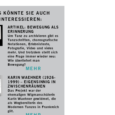
S KÖNNTE SIE AUCH
INTERESSIEREN:
ARTIKEL: BEWEGUNG ALS
ERINNERUNG
Um Tanz zu archivieren gibt es
Tanzschriften, choreografische
Notationen, Erlebnistexte,
Fotografie, Video und vieles
mehr. Und trotzdem stellt sich
eine Frage immer wieder neu:
Wie überliefert man
Bewegung?
MEHR
KARIN WAEHNER (1926-
1999) – EIGENSINNIG IN
ZWISCHENRÄUMEN
Das Projekt war der
ehemaligen Wigmanschülerin
Karin Waehner gewidmet, die
als Wegbereiterin des
Modernen Tanzes in Frankreich
gilt.
MEHR