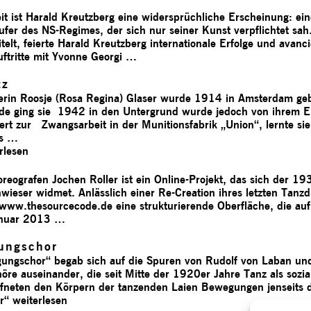
eit ist Harald Kreutzberg eine widersprüchliche Erscheinung: eine
läufer des NS-Regimes, der sich nur seiner Kunst verpflichtet 
titelt, feierte Harald Kreutzberg internationale Erfolge und avanc
ftritte mit Yvonne Georgi …
tz
rerin Roosje (Rosa Regina) Glaser wurde 1914 in Amsterdam ge
ande ging sie 1942 in den Untergrund wurde jedoch von ihrem
t zur Zwangsarbeit in der Munitionsfabrik „Union“, lernte sie 
ds …
rlesen
eografen Jochen Roller ist ein Online-Projekt, das sich der 19
ieser widmet. Anlässlich einer Re-Creation ihres letzten Tanz
ww.thesourcecode.de eine strukturierende Oberfläche, die auf d
Januar 2013 …
ungschor
gungschor“ begab sich auf die Spuren von Rudolf von Laban un
e auseinander, die seit Mitte der 1920er Jahre Tanz als sozi
fneten den Körpern der tanzenden Laien Bewegungen jenseits de
or“
weiterlesen