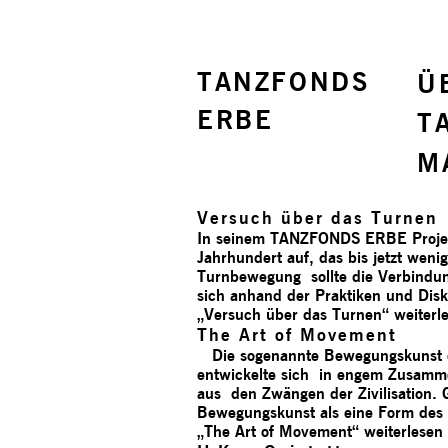
TANZFONDS
Ü
ERBE
T
M
Versuch über das Turnen
In seinem TANZFONDS ERBE Projekt 
Jahrhundert auf, das bis jetzt wen
Turnbewegung sollte die Verbindun
sich anhand der Praktiken und Dis
„Versuch über das Turnen“
weiterl
The Art of Movement
Die sogenannte Bewegungskunst en
entwickelte sich in engem Zusamm
aus den Zwängen der Zivilisation.
Bewegungskunst als eine Form des 
„The Art of Movement“
weiterlesen