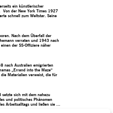
rseits ein künstlerischer
sah. Von der New York Times 1927
ierte schnell zum Weltstar. Seine
boren. Nach dem Überfall der
 Ehemann verraten und 1943 nach
einen der SS-Offiziere näher
38 nach Australien emigrierten
dramas „Errand into the Maze“
ie Materialien verweist, die für
d setzte sich mit dem nahezu
ales und politisches Phänomen
s Arbeitsalltags und ließen sie …