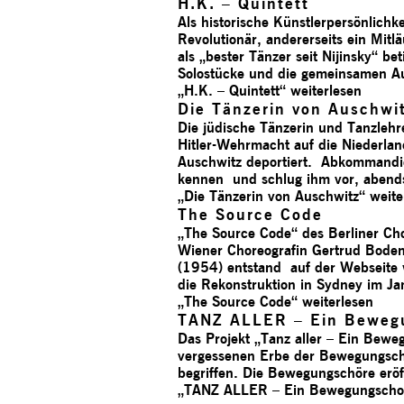
H.K. – Quintett
Als historische Künstlerpersönlichk
Revolutionär, andererseits ein Mit
als „bester Tänzer seit Nijinsky“ be
Solostücke und die gemeinsamen Au
„H.K. – Quintett“
weiterlesen
Die Tänzerin von Auschwi
Die jüdische Tänzerin und Tanzleh
Hitler-Wehrmacht auf die Niederl
Auschwitz deportiert. Abkommandier
kennen und schlug ihm vor, aben
„Die Tänzerin von Auschwitz“
weite
The Source Code
„The Source Code“ des Berliner Chor
Wiener Choreografin Gertrud Bodenw
(1954) entstand auf der Webseite w
die Rekonstruktion in Sydney im 
„The Source Code“
weiterlesen
TANZ ALLER – Ein Bewe­g
Das Projekt „Tanz aller – Ein Bewe
vergessenen Erbe der Bewegungschör
begriffen. Die Bewegungschöre eröf
„TANZ ALLER – Ein Bewe­gungsch