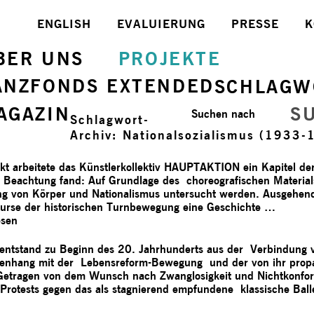
ENGLISH
EVALUIERUNG
PRESSE
K
BER UNS
PROJEKTE
ANZFONDS EXTENDED
SCHLAGW
AGAZIN
S
Suchen nach
Schlagwort-
Archiv:
Nationalsozialismus (1933-
arbeitete das Künstlerkollektiv HAUPTAKTION ein Kapitel der
ig Beachtung fand: Auf Grundlage des choreografischen Materia
g von Körper und Nationalismus untersucht werden. Ausgehend
kurse der historischen Turnbewegung eine Geschichte …
esen
tstand zu Beginn des 20. Jahrhunderts aus der Verbindung 
enhang mit der Lebensreform-Bewegung und der von ihr propag
 Getragen von dem Wunsch nach Zwanglosigkeit und Nichtkonfor
Protests gegen das als stagnierend empfundene klassische Ball