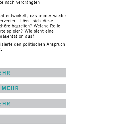
te nach verdrängten
at entwickelt, das immer wieder
erveniert. Lässt sich diese
chöre begreifen? Welche Rolle
e spielen? Wie sieht eine
präsentation aus?
isierte den politischen Anspruch
t.
EHR
MEHR
EHR