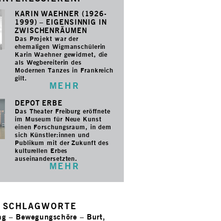
KARIN WAEHNER (1926-
1999) – EIGENSINNIG IN
ZWISCHENRÄUMEN
Das Projekt war der
ehemaligen Wigmanschülerin
Karin Waehner gewidmet, die
als Wegbereiterin des
Modernen Tanzes in Frankreich
gilt.
MEHR
DEPOT ERBE
Das Theater Freiburg eröffnete
im Museum für Neue Kunst
einen Forschungsraum, in dem
sich Künstler:innen und
Publikum mit der Zukunft des
kulturellen Erbes
auseinandersetzten.
MEHR
SCHLAGWORTE
ng
–
Bewegungschöre
–
Burt,