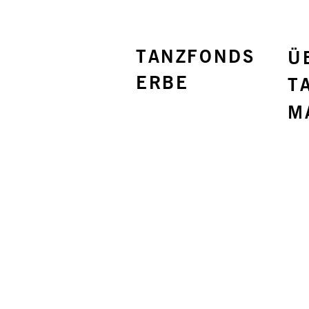
TANZFONDS
Ü
ERBE
T
M