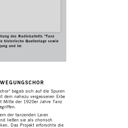
hung des Radioballetts "Tanz
ie historische Quellenlage sowie
egung und im
:
EWE­GUNGSCHOR
chor" begab sich auf die Spuren
it dem nahezu vergessenen Erbe
it Mitte der 1920er Jahre Tanz
griffen.
ern der tanzenden Laien
nd ließen sie als chorisch
en. Das Projekt erforschte die