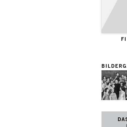
F
BILDERG
DA