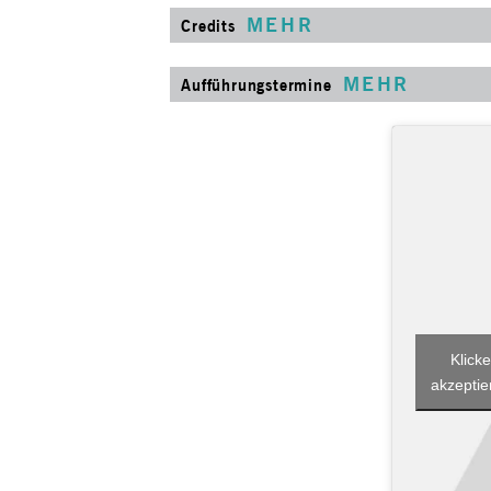
MEHR
Credits
MEHR
Aufführungstermine
Klicke
akzeptie