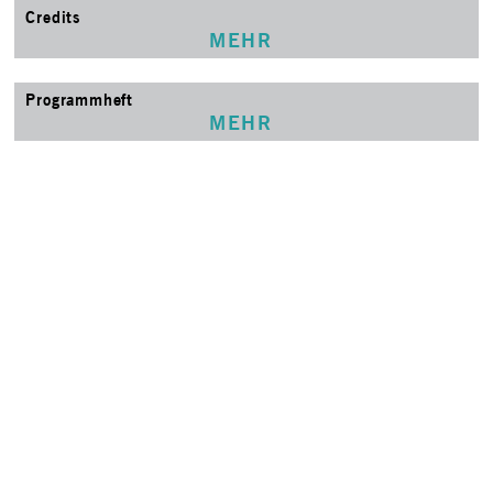
Credits
MEHR
Programmheft
MEHR