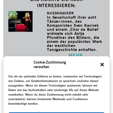
INTERESSIEREN:
NUSSKNACKER
In Gesellschaft ihrer acht
Tänzer:innen, des
Komponisten Sven Kacirek
und einem ‚Chor de Ballet’
widmete sich Antje
Pfundtner den Bildern, die
einem der populärsten Werk
der westlichen
Tanzgeschichte anhaften.
MEHR
PIANO MEN
Cookie-Zustimmung
Pianist:innen, die als
verwalten
Korrepetitor:innen
Tanzproben begleiten, sind
Um dir ein optimales Erlebnis zu bieten, verwenden wir Technologien
lebendige Archive des
Tanzes. In Paula Rosolens
wie Cookies, um Geräteinformationen zu speichern und/oder darauf
Stück standen sie im
zuzugreifen. Wenn du diesen Technologien zustimmst, können wir
Mittelpunkt.
Daten wie das Surfverhalten oder eindeutige IDs auf dieser Website
MEHR
verarbeiten. Wenn du deine Zustimmung nicht erteilst oder
zurückziehst, können bestimmte Merkmale und Funktionen
beeinträchtigt werden.
SCHLAGWORTE
Lecture Performance
–
Nationalsozialismus (1933-1945)
–