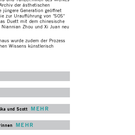
 Archiv der ästhetischen
e jüngere Generation geöffnet
sie zur Uraufführung von "SOS"
 das Duett mit dem chinesische
r Niannian Zhou und Xi Juan neu
inaus wurde zudem der Prozess
hen Wissens künstlerisch
MEHR
ška und Scott
MEHR
rinnen