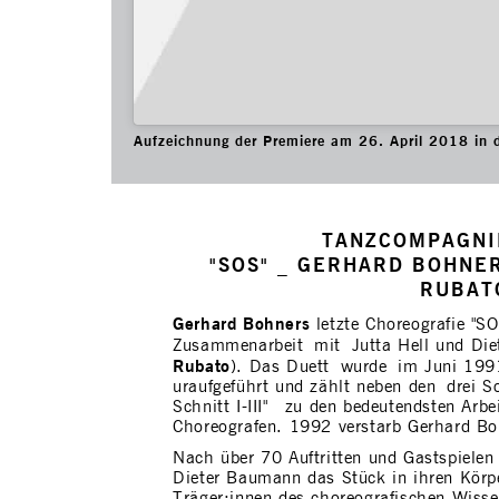
Aufzeichnung der Premiere am 26. April 2018 in 
TANZCOMPAGNI
"SOS" _ GERHARD BOHNE
RUBAT
Gerhard Bohners
letzte Choreografie "SO
Zusammenarbeit mit Jutta Hell und Die
Rubato
). Das Duett wurde im Juni 1991
uraufgeführt und zählt neben den drei S
Schnitt I-III" zu den bedeutendsten Arb
Choreografen. 1992 verstarb Gerhard Bo
Nach über 70 Auftritten und Gastspielen 
Dieter Baumann das Stück in ihren Körpe
Träger:innen des choreografischen Wiss