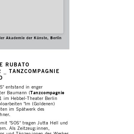
der Akademie der Künste, Berlin
E RUBATO
R _ TANZCOMPAGNIE
O
S" entstand in enger
Tanzcompagnie
ter Baumann (
 im Hebbel-Theater Berlin
oloarbeiten "Im (Goldenen)
eiten im Spätwerk des
hner.
mit "SOS" tragen Jutta Hell und
rn. Als Zeitzeug:innen,
ens und Tänzer:innen des Werkes