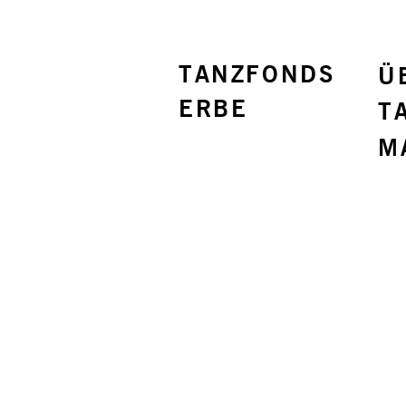
TANZFONDS
Ü
ERBE
T
M