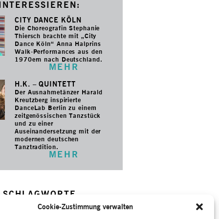
INTERESSIEREN:
CITY DANCE KÖLN
Die Choreografin Stephanie
Thiersch brachte mit „City
Dance Köln“ Anna Halprins
Walk-Performances aus den
1970ern nach Deutschland.
MEHR
H.K. – QUINTETT
Der Ausnahmetänzer Harald
Kreutzberg inspirierte
DanceLab Berlin zu einem
zeitgenössischen Tanzstück
und zu einer
Auseinandersetzung mit der
modernen deutschen
Tanztradition.
MEHR
SCHLAGWORTE
ieter
–
Bohner, Gerhard
–
Erbe
–
Cookie-Zustimmung verwalten
–
Gespräch / Interview
–
Hell,