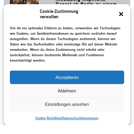
DanceLab Berlin zu einem
zeitgenössischen Tanzstück
Cookie-Zustimmung
und zu einer
verwalten
Auseinandersetzung mit der
modernen deutschen
Tanztradition.
Um dir ein optimales Erlebnis zu bieten, verwenden wir Technologien
wie Cookies, um Geräteinformationen zu speichern und/oder darauf
MEHR
zuzugreifen. Wenn du diesen Technologien zustimmst, können wir
Daten wie das Surfverhalten oder eindeutige IDs auf dieser Website
SCHLAGWORTE
verarbeiten. Wenn du deine Zustimmung nicht erteilst oder
Aufzeichnung
–
celui sans nom
–
Emigration
–
zurückziehst, können bestimmte Merkmale und Funktionen
Epochenübergreifend
–
Erbe
–
Genty, Bruno
–
Gespräch /
beeinträchtigt werden.
Interview
–
Gross, Michael
–
Lazarus, Heide
–
Lecture
Performance
–
Lopez Leal, Annette
–
Moderner Tanz
–
Neukreation
–
Programmheft
–
Rekonstruktion
–
Waehner ,
Akzeptieren
Karin
–
Wigman, Mary
Ablehnen
Einstellungen ansehen
Cookie-Richtlinie
Datenschutz
Impressum