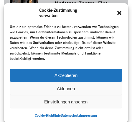
Modernen Tanzes. Eine
ganze Veranstaltungsreihe
Cookie-Zustimmung
nahm ihren Auftritt in
verwalten
Mannheim 1907 zum
Ausgangspunkt.
Um dir ein optimales Erlebnis zu bieten, verwenden wir Technologien
MEHR
wie Cookies, um Geräteinformationen zu speichern und/oder darauf
zuzugreifen. Wenn du diesen Technologien zustimmst, können wir
SCHLAGWORTE
Daten wie das Surfverhalten oder eindeutige IDs auf dieser Website
Aufzeichnung
–
Ausstellung
–
Ciupke, Christina
–
verarbeiten. Wenn du deine Zustimmung nicht erteilst oder
Epochenübergreifend
–
Erinnerung
–
Forsythe, William
–
zurückziehst, können bestimmte Merkmale und Funktionen
Gespräch / Interview
–
Hoffmann, Reinhild
–
Jooss, Kurt
–
beeinträchtigt werden.
McManus, Thomas
–
Nachbar, Martin
–
Online-Projekt
–
Projektdokumentation
–
Re-Enactment
–
Rezeption
–
Sieben,
Irene
–
Tanzgeschichte
–
Till, Anna
–
Wigman, Mary
–
Akzeptieren
Zeitzeug:in
Ablehnen
Einstellungen ansehen
Cookie-Richtlinie
Datenschutz
Impressum