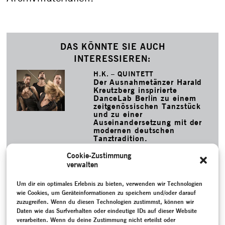
DAS KÖNNTE SIE AUCH
INTERESSIEREN:
H.K. – QUINTETT
Der Ausnahmetänzer Harald
Kreutzberg inspirierte
DanceLab Berlin zu einem
zeitgenössischen Tanzstück
und zu einer
Auseinandersetzung mit der
modernen deutschen
Tanztradition.
MEHR
Cookie-Zustimmung
LE SACRE DU PRINTEMPS VON
verwalten
MARY WIGMAN
Die Rekonstruktion von Mary
Um dir ein optimales Erlebnis zu bieten, verwenden wir Technologien
Wigmans „Sacre“ aus dem
Jahr 1957 unter der Leitung
wie Cookies, um Geräteinformationen zu speichern und/oder darauf
von Henrietta Horn
zuzugreifen. Wenn du diesen Technologien zustimmst, können wir
begeisterte die Kritiker.
Daten wie das Surfverhalten oder eindeutige IDs auf dieser Website
MEHR
verarbeiten. Wenn du deine Zustimmung nicht erteilst oder