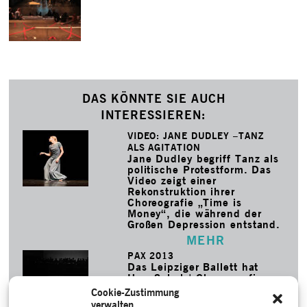
DAS KÖNNTE SIE AUCH
INTERESSIEREN:
VIDEO: JANE DUDLEY –TANZ
ALS AGITATION
Jane Dudley begriff Tanz als
politische Protestform. Das
Video zeigt einer
Rekonstruktion ihrer
Choreografie „Time is
Money“, die während der
Großen Depression entstand.
MEHR
PAX 2013
Das Leipziger Ballett hat
Uwe Scholz' Choreografie
„Pax Questuosa – Klagender
Cookie-Zustimmung
Friede“ von 1992 neu
verwalten