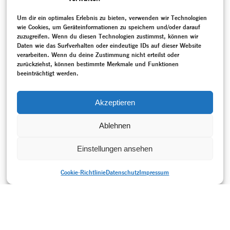
einstudiert. Das Ballett
thematisiert die
Um dir ein optimales Erlebnis zu bieten, verwenden wir Technologien
gesellschaftspolitische
Situation nach Ende des
wie Cookies, um Geräteinformationen zu speichern und/oder darauf
Kalten Krieges.
zuzugreifen. Wenn du diesen Technologien zustimmst, können wir
MEHR
Daten wie das Surfverhalten oder eindeutige IDs auf dieser Website
verarbeiten. Wenn du deine Zustimmung nicht erteilst oder
zurückziehst, können bestimmte Merkmale und Funktionen
SCHLAGWORTE
beeinträchtigt werden.
Asentic, Saša
–
Aufzeichnung
–
Gespräch / Interview
–
Kampnagel Hamburg
–
Moderner Tanz
–
Neukreation
–
Partizipation
–
Politik
–
Textdokumentation
–
Vujovic, Ana
–
Akzeptieren
Weidt, Jean
–
Weimarer Republik (1918-1933)
Ablehnen
Einstellungen ansehen
Cookie-Richtlinie
Datenschutz
Impressum
DRUCKVERSION