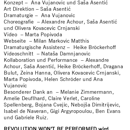
Konzept – Ana Vujanovic und Saša Asentić
Art Direktion – Saša Asentić
Dramaturgie – Ana Vujanovic
Choreografie – Alexandre Achour, Saša Asentić
und Olivera Kovacevic Crnjanski
Video – Marta Popivoda
Webseite – Milan Markovic Matthis
Dramaturgische Assistenz – Heike Bröckerhoff
Videoschnitt – Nataša Damnjanovic
Kollaboration und Performance – Alexandre
Achour, Saša Asentić, Heike Bröckerhoff, Dragana
Bulut, Zeina Hanna, Olivera Kovacevic Crnjanski,
Marta Popivoda, Helen Schröder und Ana
Vujanovic
Besonderer Dank an – Melanie Zimmermann,
Amelie Deuflhard, Claire Verlet, Caroline
Spellenberg, Bojana Cvejic, Nebojša Dimitrijevic,
Isabel de Naveran, Gigi Argyropoulou, Ben Evans
und Gabriele Ruiz.
REVOLUTION WON’T BE PERFORMED wird