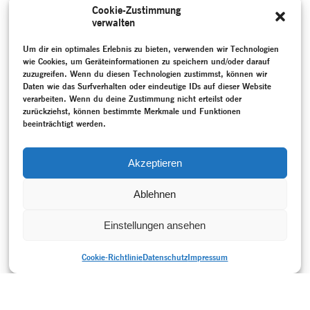
Pina Bauschs Arbeit in den
Cookie-Zustimmung
Jahren 1977 und 1978.
verwalten
MEHR
Um dir ein optimales Erlebnis zu bieten, verwenden wir Technologien
SCHLAGWORTE
wie Cookies, um Geräteinformationen zu speichern und/oder darauf
Angelidou, Polyxeni
–
Anhaltisches Theater Dessau
–
zuzugreifen. Wenn du diesen Technologien zustimmst, können wir
Aufzeichnung
–
Bauhaustänze
–
Bildende Kunst
–
Duhm,
Daten wie das Surfverhalten oder eindeutige IDs auf dieser Website
Burghard
–
Erinnerung
–
Gender
–
Gespräch / Interview
–
verarbeiten. Wenn du deine Zustimmung nicht erteilst oder
Hochschulübergreifendes Zentrum Tanz Berlin
–
Installation
–
zurückziehst, können bestimmte Merkmale und Funktionen
Kugeltheater
–
Magyar, Tabea
–
Moderner Tanz
–
Neukreation
beeinträchtigt werden.
–
Programmheft
–
Projektdokumentation
–
Reulecke, Ingo
–
Schlemmer, Janine
–
Schlemmer, Oskar
–
Stiftung Bauhaus
Dessau
–
Tanzgeschichte
–
Tricard, Emma
–
Urheberrecht
–
Akzeptieren
Weimarer Republik (1918-1933)
Ablehnen
Einstellungen ansehen
Cookie-Richtlinie
Datenschutz
Impressum
DRUCKVERSION