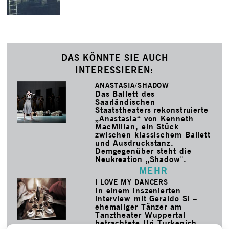
DAS KÖNNTE SIE AUCH
INTERESSIEREN:
ANASTASIA/­SHADOW
Das Ballett des
Saarländischen
Staatstheaters rekonstruierte
„Anastasia“ von Kenneth
MacMillan, ein Stück
zwischen klassischem Ballett
und Ausdruckstanz.
Demgegenüber steht die
Neukreation „Shadow".
MEHR
I LOVE MY DANCERS
In einem inszenierten
interview mit Geraldo Si –
ehemaliger Tänzer am
Tanztheater Wuppertal –
betrachtete Uri Turkenich