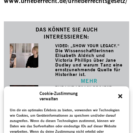
www.urheberrecht.de/urheberrechtsgesetz/
DAS KÖNNTE SIE AUCH
INTERESSIEREN:
VIDEO: „SHOW YOUR LEGACY.“
Die Wissenschaftlerinnen
Elisabeth Aldrich und
Victoria Phillips über Jane
Dudley und warum Tanz eine
ernstzunehmende Quelle für
Historiker ist.
MEHR
THE LIVE LEGACY PROJECT
Angela Guerreiro untersuchte
Cookie-Zustimmung
die zahlreichen
verwalten
Verbindungen zwischen dem
zeitgenössischen Tanz in
Um dir ein optimales Erlebnis zu bieten, verwenden wir Technologien
Deutschland und dem
wie Cookies, um Geräteinformationen zu speichern und/oder darauf
Judson Dance Theatre. Ein
sechstägiges Symposium
zuzugreifen. Wenn du diesen Technologien zustimmst, können wir
versammelte Tänzer;innen,
Daten wie das Surfverhalten oder eindeutige IDs auf dieser Website
Choreograf:innen und
verarbeiten. Wenn du deine Zustimmung nicht erteilst oder