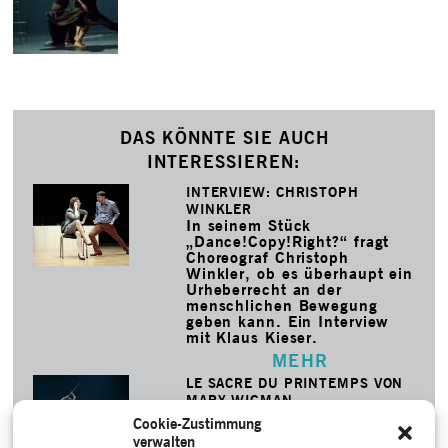
DAS KÖNNTE SIE AUCH
INTERESSIEREN:
INTERVIEW: CHRISTOPH
WINKLER
In seinem Stück
„Dance!Copy!Right?“ fragt
Choreograf Christoph
Winkler, ob es überhaupt ein
Urheberrecht an der
menschlichen Bewegung
geben kann. Ein Interview
mit Klaus Kieser.
MEHR
LE SACRE DU PRINTEMPS VON
MARY WIGMAN
Die Rekonstruktion von Mary
Cookie-Zustimmung
Wigmans „Sacre“ aus dem
verwalten