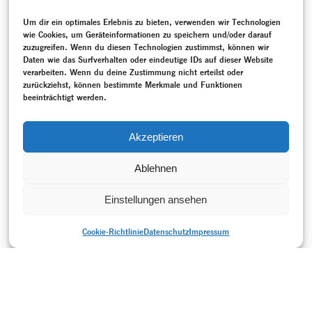
Jahr 1957 unter der Leitung
von Henrietta Horn
begeisterte die Kritiker.
Um dir ein optimales Erlebnis zu bieten, verwenden wir Technologien
wie Cookies, um Geräteinformationen zu speichern und/oder darauf
MEHR
zuzugreifen. Wenn du diesen Technologien zustimmst, können wir
Daten wie das Surfverhalten oder eindeutige IDs auf dieser Website
SCHLAGWORTE
verarbeiten. Wenn du deine Zustimmung nicht erteilst oder
Auch
–
Aufzeichnung
–
Buch
–
Bundesrepublik Deutschland
zurückziehst, können bestimmte Merkmale und Funktionen
(1949-1990)
–
Gespräch / Interview
–
Hoffmann, Reinhild
–
beeinträchtigt werden.
Katchko, Alexander
–
Künstlerhaus Mousonturm
–
Neueinstudierung
–
Neukreation
–
Programmheft
–
Projektdokumentation
–
Rezeption
–
Tanzgeschichte
–
Akzeptieren
Tanztheater
–
Theater Bielefeld
Ablehnen
Einstellungen ansehen
Cookie-Richtlinie
Datenschutz
Impressum
DRUCKVERSION
Datenschutz
Impressum