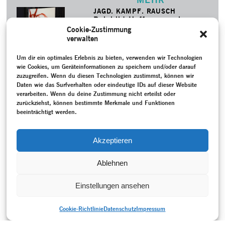
JAGD. KAMPF. RAUSCH
Reinhild Hoffmann gab zum
zweiten Mal im Rahmen von
Cookie-Zustimmung
TANZFONDS ERBE eine ihrer
verwalten
Choreografien an eine neue
Tänzergeneration weiter: Das
Um dir ein optimales Erlebnis zu bieten, verwenden wir Technologien
Staatstheater Braunschweig
wie Cookies, um Geräteinformationen zu speichern und/oder darauf
studierte ihr 1991
entstandenes Stück "Zeche
zuzugreifen. Wenn du diesen Technologien zustimmst, können wir
Eins" neu ein.
Daten wie das Surfverhalten oder eindeutige IDs auf dieser Website
MEHR
verarbeiten. Wenn du deine Zustimmung nicht erteilst oder
zurückziehst, können bestimmte Merkmale und Funktionen
beeinträchtigt werden.
SCHLAGWORTE
Film
–
Forsythe Company
–
Forsythe, William
–
Körper
–
Maurissens, Michael
–
Wiedervereinigtes Deutschland (seit
Akzeptieren
1990)
Ablehnen
Einstellungen ansehen
Cookie-Richtlinie
Datenschutz
Impressum