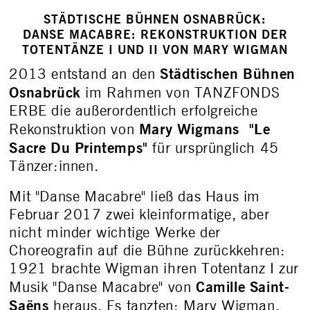
STÄDTISCHE BÜHNEN OSNABRÜCK:
DANSE MACABRE: REKONSTRUKTION DER
TOTENTÄNZE I UND II VON MARY WIGMAN
Städtischen Bühnen
2013 entstand an den
Osnabrück
im Rahmen von TANZFONDS
ERBE die außerordentlich erfolgreiche
Mary Wigmans
"Le
Rekonstruktion von
Sacre Du Printemps"
für ursprünglich 45
Tänzer:innen.
Mit "Danse Macabre" ließ das Haus im
Februar 2017 zwei kleinformatige, aber
nicht minder wichtige Werke der
Choreografin auf die Bühne zurückkehren:
1921 brachte Wigman ihren Totentanz I zur
Camille Saint-
Musik "Danse Macabre" von
Saëns
heraus. Es tanzten: Mary Wigman,