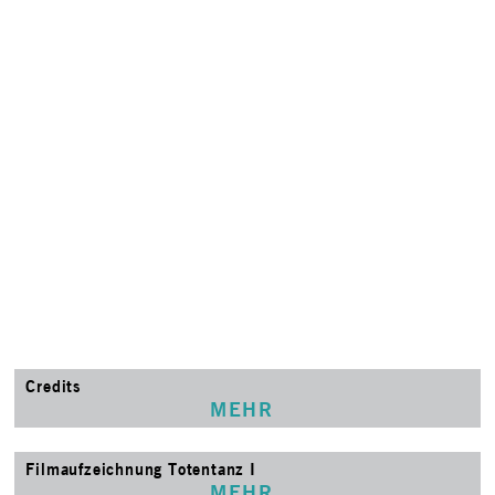
Credits
MEHR
Filmaufzeichnung Totentanz I
MEHR