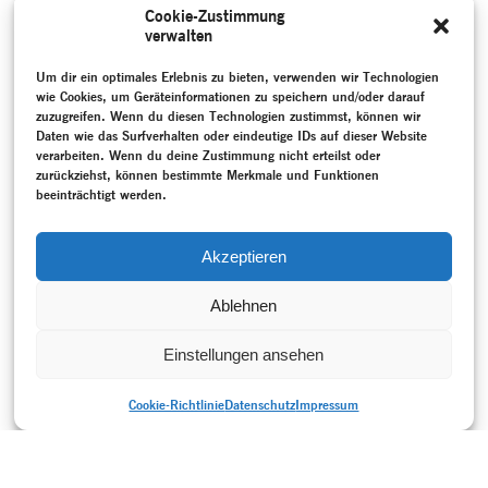
Das Projekt war der
Cookie-Zustimmung
ehemaligen Wigmanschülerin
verwalten
Karin Waehner gewidmet,
die als Wegbereiterin des
Modernen Tanzes in
Um dir ein optimales Erlebnis zu bieten, verwenden wir Technologien
Frankreich gilt.
wie Cookies, um Geräteinformationen zu speichern und/oder darauf
zuzugreifen. Wenn du diesen Technologien zustimmst, können wir
MEHR
Daten wie das Surfverhalten oder eindeutige IDs auf dieser Website
verarbeiten. Wenn du deine Zustimmung nicht erteilst oder
SCHLAGWORTE
zurückziehst, können bestimmte Merkmale und Funktionen
Aufzeichnung
–
Ausdruckstanz
–
Barnett, Susan
–
Gespräch /
beeinträchtigt werden.
Interview
–
Horn, Henrietta
–
Programmheft
–
Rekonstruktion
–
Sehnert, Katharine
–
Städtische Bühnen Osnabrück
–
Totentanz I und II
–
Weimarer Republik (1918-1933)
–
Akzeptieren
Wigman, Mary
Ablehnen
Einstellungen ansehen
Cookie-Richtlinie
Datenschutz
Impressum
DRUCKVERSION