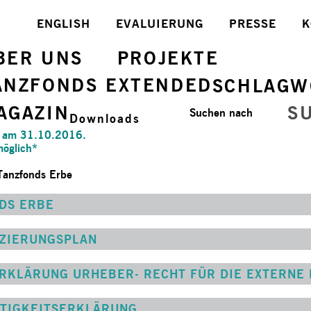
ENGLISH
EVALUIERUNG
PRESSE
K
BER UNS
PROJEKTE
ANZFONDS EXTENDED
SCHLAGW
AGAZIN
S
Suchen nach
Downloads
ete am 31.10.2016.
möglich*
 Tanzfonds Erbe
DS ERBE
NZIERUNGSPLAN
RKLÄRUNG URHEBER- RECHT FÜR DIE EXTERNE
LTIGKEITSERKLÄRUNG