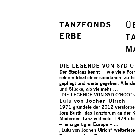
TANZFONDS
Ü
ERBE
T
M
DIE LEGENDE VON SYD O
Der Steptanz kennt – wie viele Form
seinem Ideal einer spontanen, auth
gepflegt und weitergegeben. Allerdi
und Stücke, als vielmehr …
„DIE LEGENDE VON SYD O’NOO“
Lulu von Jochen Ulrich
1971 gründete der 2012 verstorbe
Jörg Burth das Tanzforum an der Kö
Modernen Tanz widmete. 1979 übern
– einzigartig in Europa – …
„Lulu von Jochen Ulrich“
weiterles