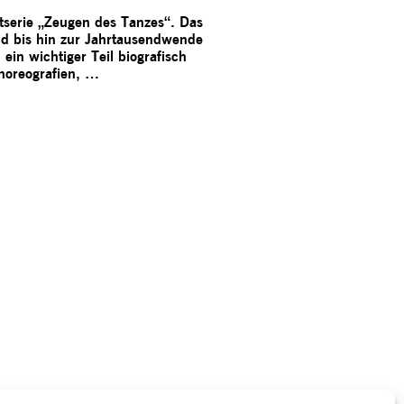
serie „Zeugen des Tanzes“. Das
nd bis hin zur Jahrtausendwende
in wichtiger Teil biografisch
Choreografien, …