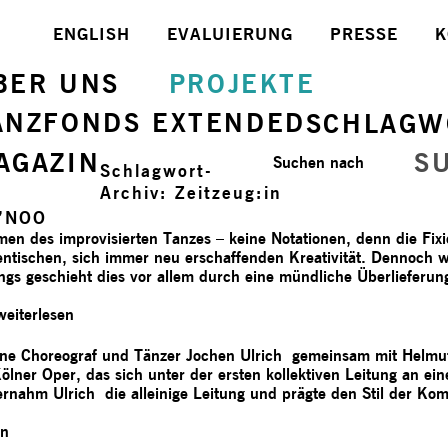
ENGLISH
EVALUIERUNG
PRESSE
K
BER UNS
PROJEKTE
ANZFONDS EXTENDED
SCHLAGW
AGAZIN
S
Suchen nach
Schlagwort-
Archiv:
Zeitzeug:in
’NOO
en des improvisierten Tanzes – keine Notationen, denn die Fixi
entischen, sich immer neu erschaffenden Kreativität. Dennoch w
ngs geschieht dies vor allem durch eine mündliche Überlieferun
weiterlesen
ne Choreograf und Tänzer Jochen Ulrich gemeinsam mit Helm
lner Oper, das sich unter der ersten kollektiven Leitung an ei
ahm Ulrich die alleinige Leitung und prägte den Stil der Kom
en