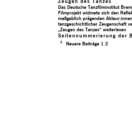
Zeugen des Tanzes
Das Deutsche Tanzfilminstitut Bre
Filmprojekt widmete sich den Refl
maßgeblich prägenden Akteur:innen.
tanzgeschichtlicher Zeugenschaft v
„Zeugen des Tanzes“
weiterlesen
Seitennummerierung der B
Neuere Beiträge
1
2