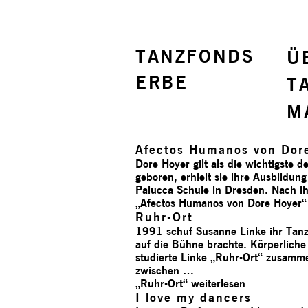
TANZFONDS
Ü
ERBE
T
M
Afectos Humanos von Dor
Dore Hoyer gilt als die wichtigste
geboren, erhielt sie ihre Ausbildun
Palucca Schule in Dresden. Nach i
„Afectos Humanos von Dore Hoyer
Ruhr-Ort
1991 schuf Susanne Linke ihr Tanzt
auf die Bühne brachte. Körperliche
studierte Linke „Ruhr-Ort“ zusam
zwischen …
„Ruhr-Ort“
weiterlesen
I love my dancers