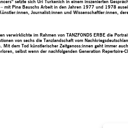
ncers“ setzte sich Uri Turkenich in einem inszenierten Gespräc
 – mit Pina Bauschs Arbeit in den Jahren 1977 und 1978 ausei
 Künstler:innen, Journalist:innen und Wissenschaftler:innen, d
men verwirklichte im Rahmen von TANZFONDS ERBE die Portrait
ektionen von sechs die Tanzlandschaft vom Nachkriegsdeutschla
 Mit dem Tod künstlerischer Zeitgenoss:innen geht immer auch e
erloren, selbst wenn der nachfolgenden Generation Repertoire-