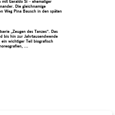
h mit Geraldo Si – ehemaliger
nander. Die gleichnamige
eren Weg Pina Bausch in den späten
serie „Zeugen des Tanzes“. Das
nd bis hin zur Jahrtausendwende
in wichtiger Teil biografisch
Choreografien, …