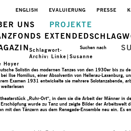
ENGLISH
EVALUIERUNG
PRESSE
K
BER UNS
PROJEKTE
ANZFONDS EXTENDED
SCHLAGW
AGAZIN
S
Suchen nach
Schlagwort-
Archiv:
Linke|Susanne
e Hoyer
 deutsche Solistin des modernen Tanzes von den 1930er bis zu 
g bei Ilse Homilius, einer Absolventin von Hellerau-Laxenburg, u
hrem Examen 1931 entwickelte sie mehrere Solotanzabende, arb
“
weiterlesen
heaterstück „Ruhr-Ort“, in dem sie die Arbeit der Männer in 
 Erschöpfung wurde zu Tanz und zeigte Bilder der Arbeitswelt 
men mit den Tänzern aus dem Renegade-Ensemble neu ein. Es e