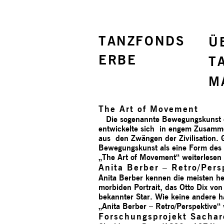
TANZFONDS
Ü
ERBE
T
M
The Art of Movement
Die sogenannte Bewegungskunst en
entwickelte sich in engem Zusamm
aus den Zwängen der Zivilisation.
Bewegungskunst als eine Form des 
„The Art of Movement“
weiterlesen
Anita Berber – Retro/­Pers
Anita Berber kennen die meisten h
morbiden Portrait, das Otto Dix vo
bekannter Star. Wie keine andere h
„Anita Berber – Retro/­Perspektive“
Forschungs­projekt Sachar