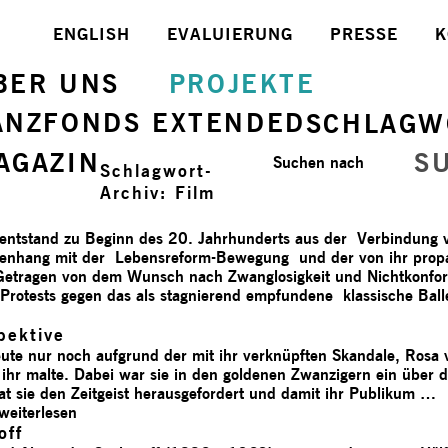
ENGLISH
EVALUIERUNG
PRESSE
K
BER UNS
PROJEKTE
ANZFONDS EXTENDED
SCHLAGW
AGAZIN
S
Suchen nach
Schlagwort-
Archiv:
Film
tstand zu Beginn des 20. Jahrhunderts aus der Verbindung 
enhang mit der Lebensreform-Bewegung und der von ihr propag
 Getragen von dem Wunsch nach Zwanglosigkeit und Nichtkonfor
Protests gegen das als stagnierend empfundene klassische Ball
pektive
eute nur noch aufgrund der mit ihr verknüpften Skandale, Rosa
n ihr malte. Dabei war sie in den goldenen Zwanzigern ein über
at sie den Zeitgeist herausgefordert und damit ihr Publikum …
weiterlesen
off