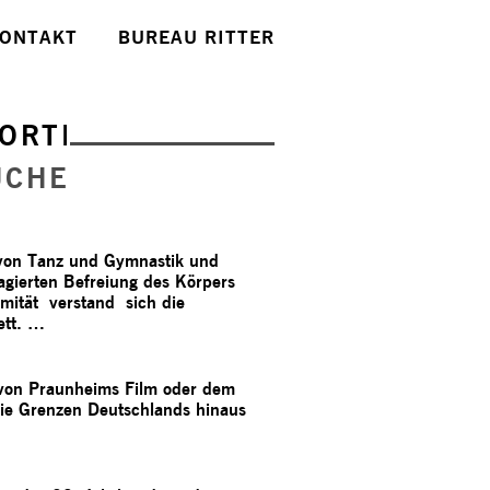
ONTAKT
BUREAU RITTER
ORTE
UCHE
von Tanz und Gymnastik und
ierten Befreiung des Körpers
mität verstand sich die
ett. …
 von Praunheims Film oder dem
 die Grenzen Deutschlands hinaus