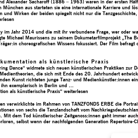
nd Alexander Sacharoff (1886 – 1963) waren in der ersten Hälf
 München aus starteten sie eine internationale Karriere und lö
 und Wirken der beiden spiegelt nicht nur die Tanzgeschichte
erlesen
y im Jahr 2014 und die mit ihr verbundene Frage, wer oder was
egte Michael Maurissens zu seinem Dokumetarfilmprojekt „The Bo
räger:in choreografischen Wissens fokussiert. Der Film befragt d
kumentation als künstlerische Praxis
turing Dance“ widmete sich neuen künstlerischen Praktiken zur
Medientheorien, die sich mit Ende des 20. Jahrhundert entwick
nden Kunst richteten junge Tanz- und Medienkünstler:innen e
 ihn exemplarisch in Berlin und …
ion als künstlerische Praxis“
weiterlesen
men verwirklichte im Rahmen von TANZFONDS ERBE die Portrait
ektionen von sechs die Tanzlandschaft vom Nachkriegsdeutschla
 Mit dem Tod künstlerischer Zeitgenoss:innen geht immer auch e
erloren, selbst wenn der nachfolgenden Generation Repertoire-