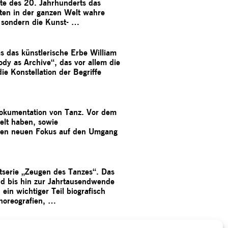
te des 20. Jahrhunderts das
sten in der ganzen Welt wahre
, sondern die Kunst- …
 das künstlerische Erbe William
dy as Archive“, das vor allem die
ie Konstellation der Begriffe
 Dokumentation von Tanz. Vor dem
elt haben, sowie
inen neuen Fokus auf den Umgang
serie „Zeugen des Tanzes“. Das
nd bis hin zur Jahrtausendwende
in wichtiger Teil biografisch
Choreografien, …