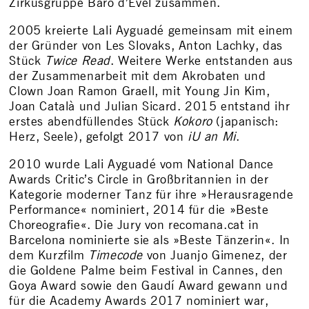
Zirkusgruppe Baró d’Evel zusammen.
2005 kreierte Lali Ayguadé gemeinsam mit einem
der Gründer von Les Slovaks, Anton Lachky, das
Stück
Twice Read
. Weitere Werke entstanden aus
der Zusammenarbeit mit dem Akrobaten und
Clown Joan Ramon Graell, mit Young Jin Kim,
Joan Català und Julian Sicard. 2015 entstand ihr
erstes abendfüllendes Stück
Kokoro
(japanisch:
Herz, Seele), gefolgt 2017 von
iU an Mi
.
2010 wurde Lali Ayguadé vom National Dance
Awards Critic’s Circle in Großbritannien in der
Kategorie moderner Tanz für ihre »Herausragende
Performance« nominiert, 2014 für die »Beste
Choreografie«. Die Jury von recomana.cat in
Barcelona nominierte sie als »Beste Tänzerin«. In
dem Kurzfilm
Timecode
von Juanjo Gimenez, der
die Goldene Palme beim Festival in Cannes, den
Goya Award sowie den Gaudí Award gewann und
für die Academy Awards 2017 nominiert war,