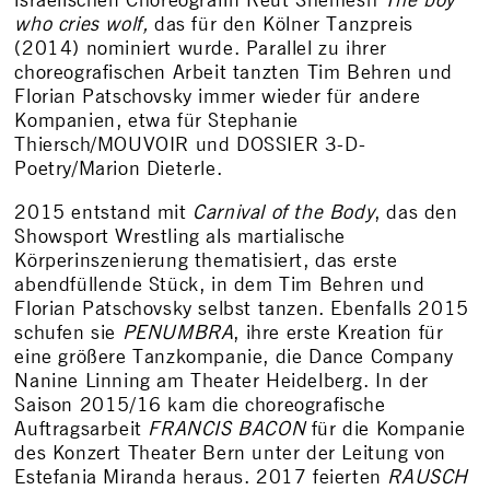
israelischen Choreografin Reut Shemesh
The boy
who cries wolf,
das für den Kölner Tanzpreis
(2014) nominiert wurde. Parallel zu ihrer
choreografischen Arbeit tanzten Tim Behren und
Florian Patschovsky immer wieder für andere
Kompanien, etwa für Stephanie
Thiersch/MOUVOIR und DOSSIER 3-D-
Poetry/Marion Dieterle.
2015 entstand mit
Carnival of the Body
, das den
Showsport Wrestling als martialische
Körperinszenierung thematisiert, das erste
abendfüllende Stück, in dem Tim Behren und
Florian Patschovsky selbst tanzen. Ebenfalls 2015
schufen sie
PENUMBRA
, ihre erste Kreation für
eine größere Tanzkompanie, die Dance Company
Nanine Linning am Theater Heidelberg. In der
Saison 2015/16 kam die choreografische
Auftragsarbeit
FRANCIS BACON
für die Kompanie
des Konzert Theater Bern unter der Leitung von
Estefania Miranda heraus. 2017 feierten
RAUSCH