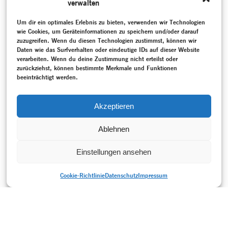
verwalten
über die Rolle der Archive,
Potentiale des Vergessens
und die Re-Subjektivierung
Um dir ein optimales Erlebnis zu bieten, verwenden wir Technologien
von Tanzwissen nach.
wie Cookies, um Geräteinformationen zu speichern und/oder darauf
zuzugreifen. Wenn du diesen Technologien zustimmst, können wir
MEHR
Daten wie das Surfverhalten oder eindeutige IDs auf dieser Website
verarbeiten. Wenn du deine Zustimmung nicht erteilst oder
SCHLAGWORTE
zurückziehst, können bestimmte Merkmale und Funktionen
Angst und Geometrie
–
Ayguadé, Lali
–
Bohner, Gerhard
–
beeinträchtigt werden.
Epochenübergreifend
–
Gespräch / Interview
–
Neueinstudierung
–
Neukreation
–
Overhead Project
–
Programmheft
–
Sandroni, Simone
–
Theater Bielefeld
–
Akzeptieren
Wiedervereinigtes Deutschland (seit 1990)
Ablehnen
Einstellungen ansehen
Cookie-Richtlinie
Datenschutz
Impressum
DRUCKVERSION