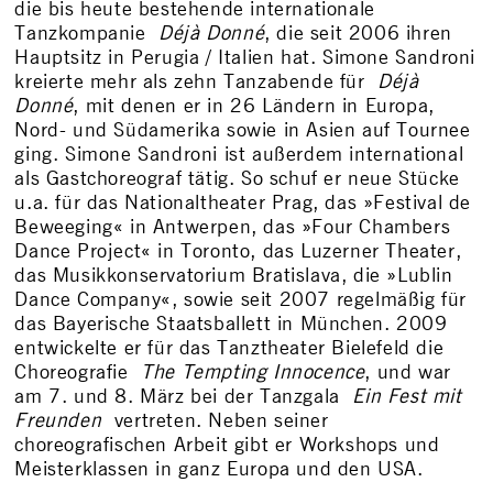
die bis heute bestehende internationale
Tanzkompanie
Déjà Donné
, die seit 2006 ihren
Hauptsitz in Perugia / Italien hat. Simone Sandroni
kreierte mehr als zehn Tanzabende für
Déjà
Donné
, mit denen er in 26 Ländern in Europa,
Nord- und Südamerika sowie in Asien auf Tournee
ging. Simone Sandroni ist außerdem international
als Gastchoreograf tätig. So schuf er neue Stücke
u.a. für das Nationaltheater Prag, das »Festival de
Beweeging« in Antwerpen, das »Four Chambers
Dance Project« in Toronto, das Luzerner Theater,
das Musikkonservatorium Bratislava, die »Lublin
Dance Company«, sowie seit 2007 regelmäßig für
das Bayerische Staatsballett in München. 2009
entwickelte er für das Tanztheater Bielefeld die
Choreografie
The Tempting Innocence
, und war
am 7. und 8. März bei der Tanzgala
Ein Fest mit
Freunden
vertreten. Neben seiner
choreografischen Arbeit gibt er Workshops und
Meisterklassen in ganz Europa und den USA.