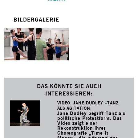
BILDERGALERIE
DAS KÖNNTE SIE AUCH
INTERESSIEREN:
VIDEO: JANE DUDLEY –TANZ
ALS AGITATION
Jane Dudley begriff Tanz als
politische Protestform. Das
Video zeigt einer
Rekonstruktion ihrer
Choreografie „Time is
Money“, die während der