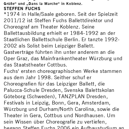
Grüße“ und „Dans la Marche“ in Koblenz.
STEFFEN FUCHS
*1974 in Halle/Saale geboren. Seit der Spielzeit
2011/12 ist Steffen Fuchs Ballettdirektor und
Choreograf am Theater Koblenz. Seine
Ballettausbildung erhielt er 1984-1992 an der
Staatlichen Ballettschule Berlin. Er tanzte 1992-
2002 als Solist beim Leipziger Ballett.
Gastverträge führten ihn unter anderem an die
Oper Graz, das Mainfrankentheater Würzburg und
das Staatstheater Cottbus.
Fuchs‘ ersten choreographischen Werke stammen
aus dem Jahr 1998. Seither schuf er
Choreografien für das Leipziger Ballett, die
Palucca-Schule Dresden, Svenska Balettskolan
Göteborg (Schweden), TANZPLAN Dresden,
Festivals in Leipzig, Bonn, Gera, Amsterdam,
Würzburg und Durham/North Carolina, sowie die
Theater in Gera, Cottbus und Nordhausen. Um
sein Wissen über Choreografie zu vertiefen,
begann Steffen Fuchs 2006 ein Aufbaustudium an