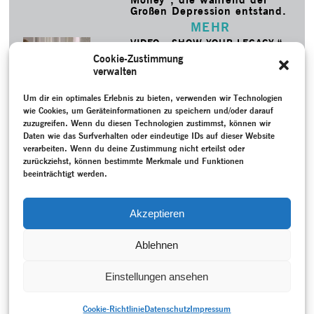
Großen Depression entstand.
MEHR
VIDEO: „SHOW YOUR LEGACY.“
Die Wissenschaftlerinnen
Cookie-Zustimmung
Elisabeth Aldrich und
verwalten
Victoria Phillips über Jane
Dudley und warum Tanz eine
ernstzunehmende Quelle für
Um dir ein optimales Erlebnis zu bieten, verwenden wir Technologien
Historiker ist.
wie Cookies, um Geräteinformationen zu speichern und/oder darauf
zuzugreifen. Wenn du diesen Technologien zustimmst, können wir
MEHR
Daten wie das Surfverhalten oder eindeutige IDs auf dieser Website
verarbeiten. Wenn du deine Zustimmung nicht erteilst oder
SCHLAGWORTE
zurückziehst, können bestimmte Merkmale und Funktionen
1000 Grüße
–
Aufzeichnung
–
Ballett
–
Dans la Marche
–
beeinträchtigt werden.
Fuchs, Steffen
–
Gespräch / Interview
–
Neueinstudierung
–
Nr. 2
–
Programmheft
–
Projektdokumentation
–
Scholz, Uwe
–
Theater Koblenz
–
Wiedervereinigtes Deutschland (seit
Akzeptieren
1990)
–
Zeitzeug:in
Ablehnen
Einstellungen ansehen
Cookie-Richtlinie
Datenschutz
Impressum