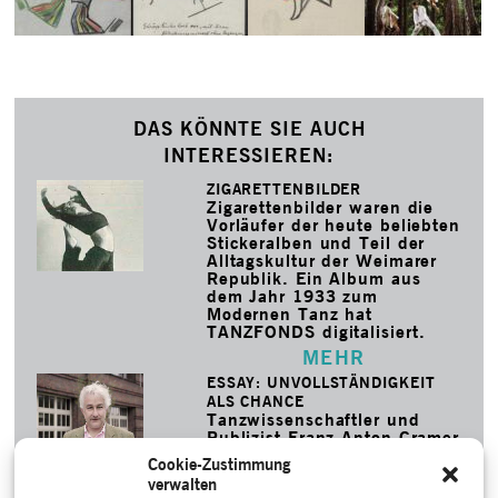
DAS KÖNNTE SIE AUCH
INTERESSIEREN:
ZIGARETTENBILDER
Zigarettenbilder waren die
Vorläufer der heute beliebten
Stickeralben und Teil der
Alltagskultur der Weimarer
Republik. Ein Album aus
dem Jahr 1933 zum
Modernen Tanz hat
TANZFONDS digitalisiert.
MEHR
ESSAY: UNVOLLSTÄNDIGKEIT
ALS CHANCE
Tanzwissenschaftler und
Publizist Franz Anton Cramer
über die Rolle der Archive,
Cookie-Zustimmung
Potentiale des Vergessens
verwalten
und die Re-Subjektivierung