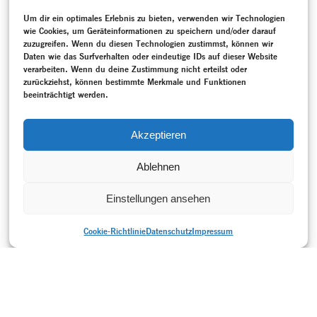
von Tanzwissen nach.
Um dir ein optimales Erlebnis zu bieten, verwenden wir Technologien
MEHR
wie Cookies, um Geräteinformationen zu speichern und/oder darauf
zuzugreifen. Wenn du diesen Technologien zustimmst, können wir
SCHLAGWORTE
Daten wie das Surfverhalten oder eindeutige IDs auf dieser Website
Adams, John
–
Ballett
–
Bewegungschöre
–
Burt, Ramsay
–
verarbeiten. Wenn du deine Zustimmung nicht erteilst oder
Diercksen, Uwe
–
Ensemble Modern
–
Gespräch / Interview
–
zurückziehst, können bestimmte Merkmale und Funktionen
Hessisches Staatstheater Wiesbaden
–
Laban Bewegungslehre
beeinträchtigt werden.
–
Musik
–
Nationalsozialismus (1933-1945)
–
Neukreation
–
Politik
–
Programmheft
–
Projektdokumentation
–
Reich,
Steve
–
Rezeption
–
Schwarz, Johannes
–
Thoss, Stephan
–
Akzeptieren
von Laban, Rudolf
–
Weimarer Republik (1918-1933)
Ablehnen
Einstellungen ansehen
Cookie-Richtlinie
Datenschutz
Impressum
DRUCKVERSION
Datenschutz
Impressum