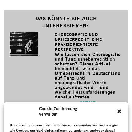
DAS KÖNNTE SIE AUCH
INTERESSIEREN:
CHOREOGRAFIE UND
URHEBERRECHT, EINE
PRAXISORIENTIERTE
PERSPEKTIVE
Wie lassen sich Choreografie
und Tanz urheberrechtlich
schützen? Dieser Artikel
beleuchtet, wie das
Urheberrecht in Deutschland
auf Tanz und
choreografische Werke
angewendet wird – und
welche Herausforderungen
dabei auftreten.
MEHR
Cookie-Zustimmung
THE COMPLETE EXPRESSIONIST
verwalten
– MUSIQUE CONCRÈTE AND
MODERN DANCE
Christoph Winkler widmete
Um dir ein optimales Erlebnis zu bieten, verwenden wir Technologien
sein Projekt dem
wie Cookies, um Geräteinformationen zu speichern und/oder darauf