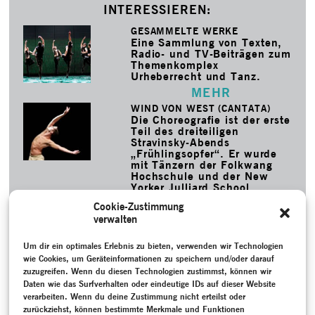
INTERESSIEREN:
GESAMMELTE WERKE
Eine Sammlung von Texten,
Radio- und TV-Beiträgen zum
Themenkomplex
Urheberrecht und Tanz.
MEHR
WIND VON WEST (CANTATA)
Die Choreografie ist der erste
Teil des dreiteiligen
Stravinsky-Abends
„Frühlingsopfer“. Er wurde
mit Tänzern der Folkwang
Hochschule und der New
Yorker Julliard School
rekonstruiert.
Cookie-Zustimmung
MEHR
verwalten
SCHLAGWORTE
Um dir ein optimales Erlebnis zu bieten, verwenden wir Technologien
Akademie der Künste
–
Akademie der Künste, Berlin
–
Archiv
wie Cookies, um Geräteinformationen zu speichern und/oder darauf
–
Aufzeichnung
–
Ballett
–
Bauhaustänze
–
Bayerisches
zuzugreifen. Wenn du diesen Technologien zustimmst, können wir
Staatsballett
–
Berlin
–
Bildende Kunst
–
Bohner, Gerhard
–
Daten wie das Surfverhalten oder eindeutige IDs auf dieser Website
Bundesrepublik Deutschland (1949-1990)
–
Das Triadische
verarbeiten. Wenn du deine Zustimmung nicht erteilst oder
Ballett
–
Erinnerung
–
Gespräch / Interview
–
Hertling, Nele
–
zurückziehst, können bestimmte Merkmale und Funktionen