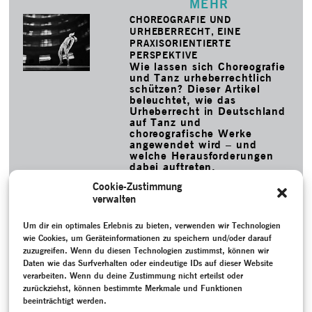
MEHR
CHOREOGRAFIE UND
URHEBERRECHT, EINE
PRAXISORIENTIERTE
PERSPEKTIVE
Wie lassen sich Choreografie
und Tanz urheberrechtlich
schützen? Dieser Artikel
beleuchtet, wie das
Urheberrecht in Deutschland
auf Tanz und
choreografische Werke
angewendet wird – und
welche Herausforderungen
dabei auftreten.
MEHR
Cookie-Zustimmung
verwalten
SCHLAGWORTE
Um dir ein optimales Erlebnis zu bieten, verwenden wir Technologien
Aufzeichnung
–
Bodenwieser Archiv
–
Bodenwieser, Gertrud
–
Brown, Carol
–
Christofis, Lee
–
Claux, Moira
–
Cuckson,
wie Cookies, um Geräteinformationen zu speichern und/oder darauf
Barbara
–
Dunlop Mac Tavish, Shona
–
Emigration
–
zuzugreifen. Wenn du diesen Technologien zustimmst, können wir
Erinnerung
–
Errand into the Maze
–
Forsythe, William
–
Daten wie das Surfverhalten oder eindeutige IDs auf dieser Website
Gespräch / Interview
–
Kurt Schwaen Archiv
–
Larbig,
verarbeiten. Wenn du deine Zustimmung nicht erteilst oder
Thorsten
–
Migration
–
Musik
–
National Library of Australia
–
zurückziehst, können bestimmte Merkmale und Funktionen
Nationalsozialismus (1933-1945)
–
Nehring, Elisabeth
–
beeinträchtigt werden.
Neukreation
–
Online-Projekt
–
Oral History
–
Politik
–