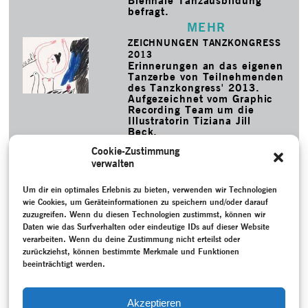
Biennale Tanzausbildung
befragt.
MEHR
ZEICHNUNGEN TANZKONGRESS
2013
Erinnerungen an das eigenen
Tanzerbe von Teilnehmenden
des Tanzkongress' 2013.
Aufgezeichnet vom Graphic
Recording Team um die
Illustratorin Tiziana Jill
Beck.
MEHR
Cookie-Zustimmung
verwalten
SCHLAGWORTE
Aufzeichnung
Um dir ein optimales Erlebnis zu bieten, verwenden wir Technologien
–
Bodenwieser Archiv
–
Bodenwieser, Gertrud
–
Brown, Carol
–
Christofis, Lee
–
Claux, Moira
–
Cuckson,
wie Cookies, um Geräteinformationen zu speichern und/oder darauf
Barbara
–
Dunlop Mac Tavish, Shona
–
Emigration
–
zuzugreifen. Wenn du diesen Technologien zustimmst, können wir
Erinnerung
–
Errand into the Maze
–
Forsythe, William
–
Daten wie das Surfverhalten oder eindeutige IDs auf dieser Website
Gespräch / Interview
–
Kurt Schwaen Archiv
–
Larbig,
verarbeiten. Wenn du deine Zustimmung nicht erteilst oder
Thorsten
–
Migration
–
Musik
–
National Library of Australia
–
zurückziehst, können bestimmte Merkmale und Funktionen
Nationalsozialismus (1933-1945)
–
Nehring, Elisabeth
–
beeinträchtigt werden.
Neukreation
–
Online-Projekt
–
Oral History
–
Politik
–
Projektdokumentation
–
Re-Kreation
–
Roller, Jochen
–
Rosolen, Paula
–
Tanzgeschichte
–
Urheberrecht
–
Akzeptieren
Wiedervereinigtes Deutschland (seit 1990)
–
Zeitzeug:in