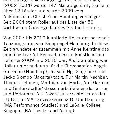
dreistündige Solo-Trilogie „perform performing“
(2002-2004) wurde 147 Mal aufgeführt, tourte in
über 12 Länder und wurde 2009 vom
Auktionshaus Christie’s in Hamburg versteigert.
Seit 2004 steht Roller auf der Liste der 50
wichtigsten Choreografen des Goethe-Instituts.
Von 2007 bis 2010 kuratierte Roller das saisonale
Tanzprogramm von Kampnagel Hamburg. In dieser
Zeit gründete er zusammen mit Anne Kersting das
jährliche Live Art Festival, dessen künstlerischer
Leiter er 2009 und 2010 war. Als Dramaturg war
Roller unter anderem für die Choreografen Angela
Guerreiro (Hamburg), Joavien Ng (Singapur) und
Jecko Siompo (Jakarta) tätig. Für Martin Nachbar,
Thomas Lehmen, Matthias von Hartz, Ami Garmon
und Gintersdorffer/Klassen arbeitete er als Tänzer
und Performer. Als Dozent unterrichtet er an der
FU Berlin (MA Tanzwissenschaft), Uni Hamburg
(MA Performance Studies) und LaSalle College
Singapur (BA Theatre and Acting).