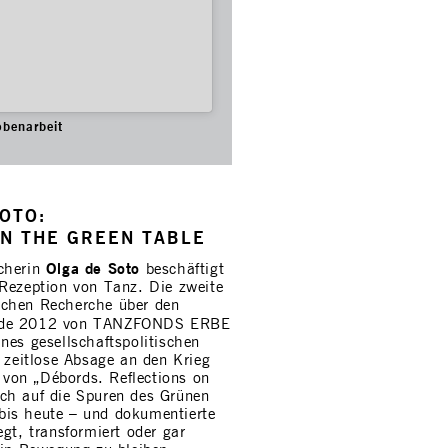
obenarbeit
OTO:
ON THE GREEN TABLE
Olga de Soto
scherin
beschäftigt
 Rezeption von Tanz. Die zweite
schen Recherche über den
de 2012 von TANZFONDS ERBE
nes gesellschaftspolitischen
e zeitlose Absage an den Krieg
von „Débords. Reflections on
ch auf die Spuren des Grünen
is heute – und dokumentierte
gt, transformiert oder gar