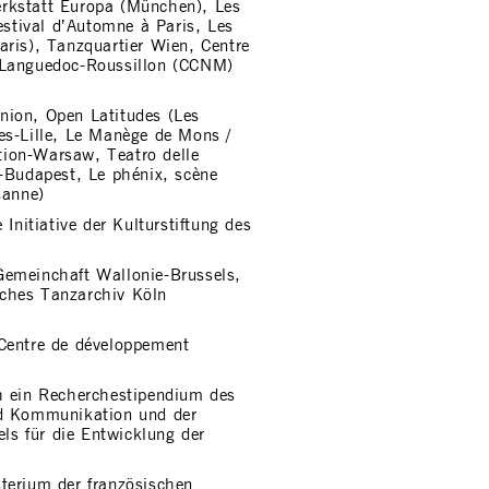
rkstatt Europa (München), Les
estival d’Automne à Paris, Les
aris), Tanzquartier Wien, Centre
 Languedoc-Roussillon (CCNM)
nion, Open Latitudes (Les
es-Lille, Le Manège de Mons /
ion-Warsaw, Teatro delle
e-Budapest, Le phénix, scène
sanne)
itiative der Kulturstiftung des
Gemeinchaft Wallonie-Brussels,
ches Tanzarchiv Köln
 Centre de développement
h ein Recherchestipendium des
nd Kommunikation und der
s für die Entwicklung der
terium der französischen