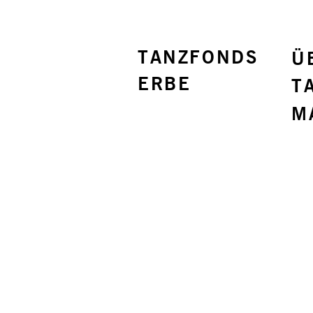
TANZFONDS
Ü
ERBE
T
M