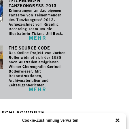
ZEICHNUNGEN
TANZKONGRESS 2013
Erinnerungen an das eigenen
Tanzerbe von Teilnehmenden
des Tanzkongress' 2013.
Aufgezeichnet vom Graphic
Recording Team um die
Illustratorin Tiziana Jill Beck.
MEHR
THE SOURCE CODE
Das Online-Projekt von Jochen
Roller widmet sich der 1938
nach Australien emigrierten
Wiener Choreografin Gertrud
Bodenwieser. Mit
Rekonstruktionen,
Archivmaterialien und
Zeitzeugenberichten.
MEHR
SCHLAGWORTE
ng
–
Ausdruckstanz
–
Der grüne
Cookie-Zustimmung verwalten
Soto, Olga
–
Erinnerung
–