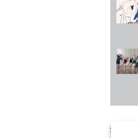
Aufzeichnu
Tisch
–
de 