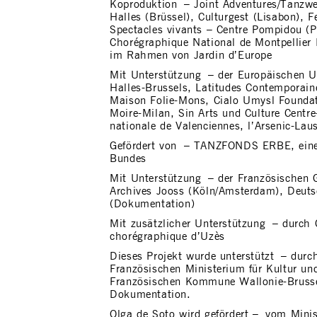
Koproduktion – Joint Adventures/Tanzwe
Halles (Brüssel), Culturgest (Lisabon), F
Spectacles vivants – Centre Pompidou (P
Chorégraphique National de Montpellier
im Rahmen von Jardin d’Europe
Mit Unterstützung – der Europäischen U
Halles-Brussels, Latitudes Contemporain
Maison Folie-Mons, Cialo Umysl Foundat
Moire-Milan, Sin Arts und Culture Centr
nationale de Valenciennes, l’Arsenic-Lau
Gefördert von – TANZFONDS ERBE, eine In
Bundes
Mit Unterstützung – der Französischen 
Archives Jooss (Köln/Amsterdam), Deuts
(Dokumentation)
Mit zusätzlicher Unterstützung – durch
chorégraphique d’Uzès
Dieses Projekt wurde unterstützt – durc
Französischen Ministerium für Kultur u
Französischen Kommune Wallonie-Brussel
Dokumentation.
Olga de Soto wird gefördert – vom Minis