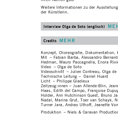
Weitere Informationen zu der Ausstellung
der Künstlerin.
ME
Interview Olga de Soto (englisch)
MEHR
Credits
Konzept, Choreografie, Dokumentation,
Mit – Fabian Barba, Alessandro Bernard
Hedman, Mauro Paccagnella, Enora Rivi
Video – Olga de Soto
Videoschnitt – Julien Contreau, Olga de
Technische Leitung – Daniel Huard
Licht – Philippe Gladieux
Zeitzeug:innen – Juan Allende-Blin, Jean
Haas, Edith del Campo, Françoise Dupuy
Holder, Ann Hutchinson Guest, Bruno Jac
Nadal, Marina Grut, Toer van Schayk, N
Turner Jara, Andras Uthoff, Jeanette Vo
Produktion – Niels & Caravan Productio