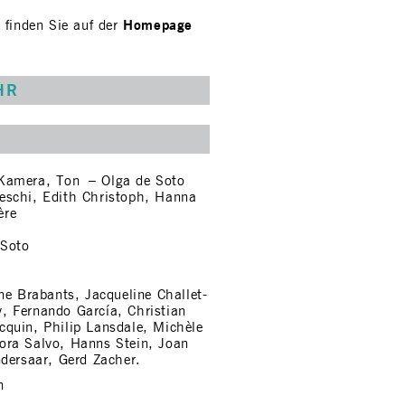
Homepage
 finden Sie auf der
HR
 Kamera, Ton – Olga de Soto
eschi, Edith Christoph, Hanna
ère
 Soto
ne Brabants, Jacqueline Challet-
, Fernando García, Christian
quin, Philip Lansdale, Michèle
ora Salvo, Hanns Stein, Joan
ndersaar, Gerd Zacher.
n