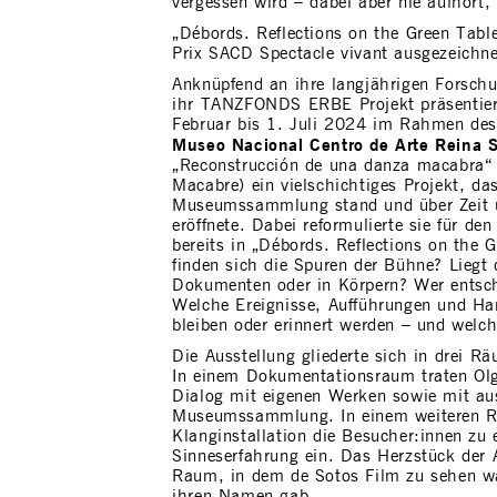
vergessen wird – dabei aber nie aufhört,
„Débords. Reflections on the Green Tabl
Prix SACD Spectacle vivant ausgezeichne
Anknüpfend an ihre langjährigen Forsch
ihr TANZFONDS ERBE Projekt präsentier
Februar bis 1. Juli 2024 im Rahmen de
Museo Nacional Centro de Arte Reina S
„Reconstrucción de una danza macabra“ 
Macabre) ein vielschichtiges Projekt, da
Museumssammlung stand und über Zeit 
eröffnete. Dabei reformulierte sie für d
bereits in „Débords. Reflections on the 
finden sich die Spuren der Bühne? Liegt 
Dokumenten oder in Körpern? Wer entsch
Welche Ereignisse, Aufführungen und Ha
bleiben oder erinnert werden – und welch
Die Ausstellung gliederte sich in drei R
In einem Dokumentationsraum traten Olg
Dialog mit eigenen Werken sowie mit a
Museumssammlung. In einem weiteren Ra
Klanginstallation die Besucher:innen zu e
Sinneserfahrung ein. Das Herzstück der A
Raum, in dem de Sotos Film zu sehen wa
ihren Namen gab.