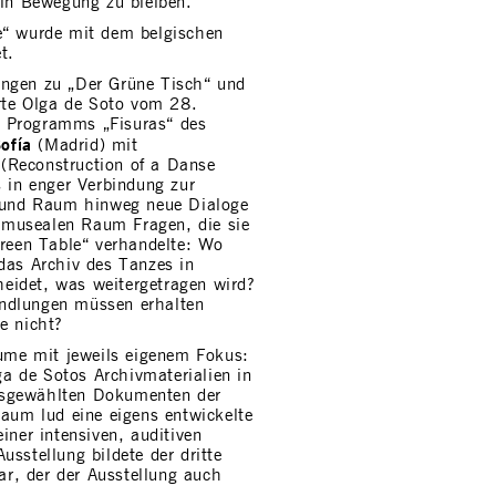
 in Bewegung zu bleiben.
e“ wurde mit dem belgischen
t.
ungen zu „Der Grüne Tisch“ und
te Olga de Soto vom 28.
s Programms „Fisuras“ des
ofía
(Madrid) mit
(Reconstruction of a Danse
s in enger Verbindung zur
und Raum hinweg neue Dialoge
en musealen Raum Fragen, die sie
Green Table“ verhandelte: Wo
das Archiv des Tanzes in
eidet, was weitergetragen wird?
ndlungen müssen erhalten
e nicht?
äume mit jeweils eigenem Fokus:
a de Sotos Archivmaterialien in
usgewählten Dokumenten der
um lud eine eigens entwickelte
iner intensiven, auditiven
usstellung bildete der dritte
r, der der Ausstellung auch