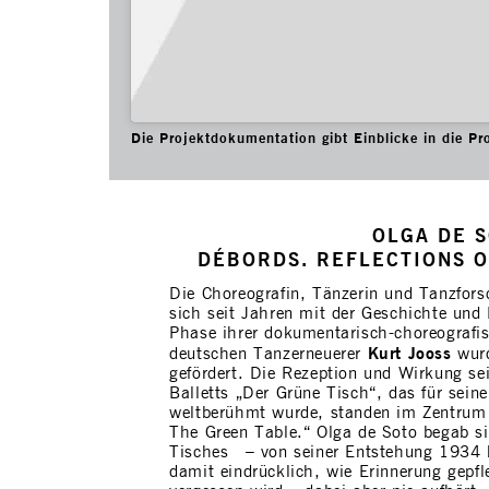
Die Projektdokumentation gibt Einblicke in die Pr
OLGA DE S
DÉBORDS. REFLECTIONS 
Die Choreografin, Tänzerin und Tanzfor
sich seit Jahren mit der Geschichte und
Phase ihrer dokumentarisch-choreografi
Kurt Jooss
deutschen Tanzerneuerer
wur
gefördert. Die Rezeption und Wirkung sei
Balletts „Der Grüne Tisch“, das für sein
weltberühmt wurde, standen im Zentrum 
The Green Table.“ Olga de Soto begab si
Tisches – von seiner Entstehung 1934 b
damit eindrücklich, wie Erinnerung gepfle