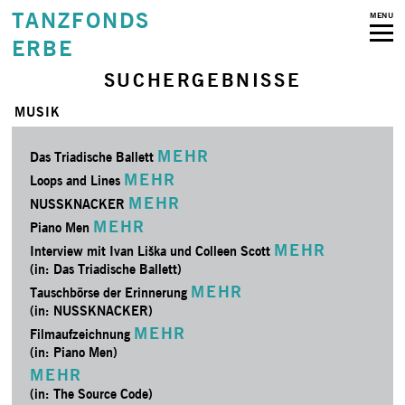
TANZFONDS
MENU
ERBE
SUCHERGEBNISSE
MUSIK
MEHR
Das Triadische Ballett
MEHR
Loops and Lines
MEHR
NUSSKNACKER
MEHR
Piano Men
MEHR
Interview mit Ivan Liška und Colleen Scott
(in: Das Triadische Ballett)
MEHR
Tauschbörse der Erinnerung
(in: NUSSKNACKER)
MEHR
Filmaufzeichnung
(in: Piano Men)
MEHR
(in: The Source Code)