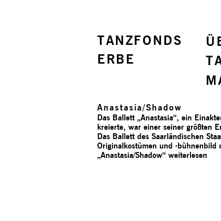
TANZFONDS
Ü
ERBE
T
M
Anastasia/­Shadow
Das Ballett „Anastasia“, ein Einakt
kreierte, war einer seiner größten
Das Ballett des Saarländischen Sta
Originalkostümen und -bühnenbild
„Anastasia/­Shadow“
weiterlesen