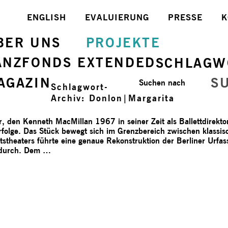
ENGLISH
EVALUIERUNG
PRESSE
K
BER UNS
PROJEKTE
ANZFONDS EXTENDED
SCHLAGW
AGAZIN
S
Suchen nach
Schlagwort-
Archiv:
Donlon|Margarita
er, den Kenneth MacMillan 1967 in seiner Zeit als Ballettdirekt
 Erfolge. Das Stück bewegt sich im Grenzbereich zwischen klassi
atstheaters führte eine genaue Rekonstruktion der Berliner Urf
 durch. Dem …