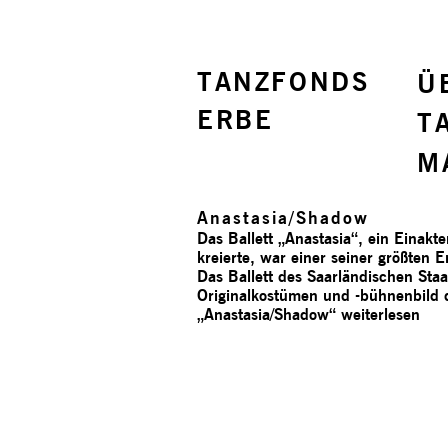
TANZFONDS
Ü
ERBE
T
M
Anastasia/­Shadow
Das Ballett „Anastasia“, ein Einakt
kreierte, war einer seiner größten
Das Ballett des Saarländischen Sta
Originalkostümen und -bühnenbild
„Anastasia/­Shadow“
weiterlesen