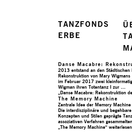
TANZFONDS
Ü
ERBE
T
M
Danse Macabre: Rekonstru
2013 entstand an den Städtischen
Rekonstruktion von Mary Wigmans „
im Februar 2017 zwei kleinformati
Wigman ihren Totentanz I zur …
„Danse Macabre: Rekonstruktion d
The Memory Machine
Zentrale Idee der Memory Machine 
Die interdisziplinäre und begehba
Konzepten und Stilen geprägte Tan
assoziativen Verfahren gesammelte
„The Memory Machine“
weiterlesen