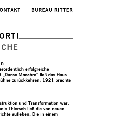
ONTAKT
BUREAU RITTER
ORTE
UCHE
an
rdentlich erfolgreiche
t „Danse Macabre“ ließ das Haus
 Bühne zurückkehren: 1921 brachte
struktion und Transformation war.
ie Thiersch ließ die von neuen
chte aufleben. Die in einem