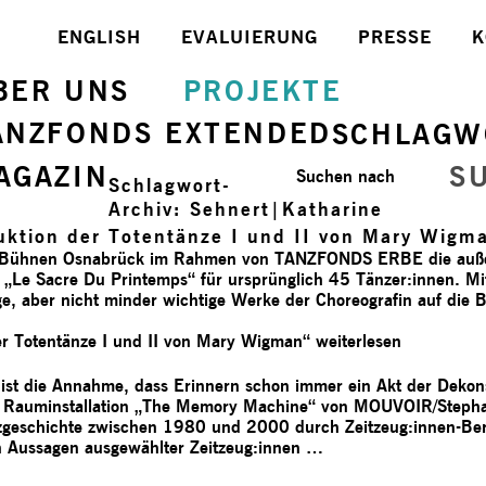
ENGLISH
EVALUIERUNG
PRESSE
K
BER UNS
PROJEKTE
ANZFONDS EXTENDED
SCHLAGW
AGAZIN
S
Suchen nach
Schlagwort-
Archiv:
Sehnert|Katharine
ktion der Totentänze I und II von Mary Wigm
 Bühnen Osnabrück im Rahmen von TANZFONDS ERBE die außero
Le Sacre Du Printemps“ für ursprünglich 45 Tänzer:innen. Mi
ge, aber nicht minder wichtige Werke der Choreografin auf die
er Totentänze I und II von Mary Wigman“
weiterlesen
ist die Annahme, dass Erinnern schon immer ein Akt der Dekon
re Rauminstallation „The Memory Machine“ von MOUVOIR/Stephan
zgeschichte zwischen 1980 und 2000 durch Zeitzeug:innen-Beri
n Aussagen ausgewählter Zeitzeug:innen …