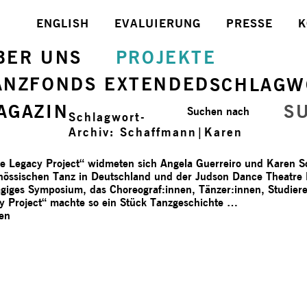
ENGLISH
EVALUIERUNG
PRESSE
K
BER UNS
PROJEKTE
ANZFONDS EXTENDED
SCHLAGW
AGAZIN
S
Suchen nach
Schlagwort-
Archiv:
Schaffmann|Karen
ve Legacy Project“ widmeten sich Angela Guerreiro und Karen S
nössischen Tanz in Deutschland und der Judson Dance Theatre
ägiges Symposium, das Choreograf:innen, Tänzer:innen, Studie
 Project“ machte so ein Stück Tanzgeschichte …
sen