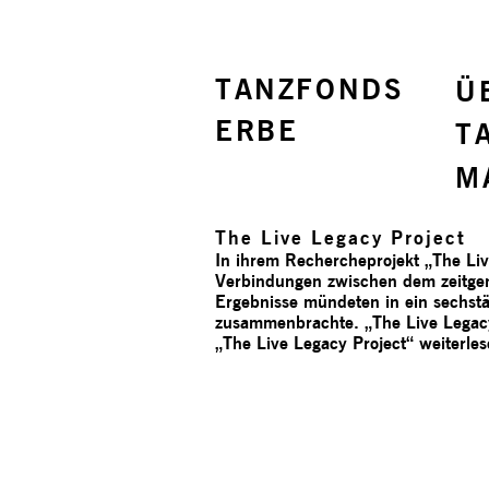
TANZFONDS
Ü
ERBE
T
M
The Live Legacy Project
In ihrem Rechercheprojekt „The Li
Verbindungen zwischen dem zeitge
Ergebnisse mündeten in ein sechst
zusammenbrachte. „The Live Legacy
„The Live Legacy Project“
weiterle