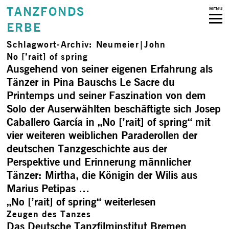
TANZFONDS
MENU
ERBE
Schlagwort-Archiv:
Neumeier|John
No [’rait] of spring
Ausgehend von seiner eigenen Erfahrung als
Tänzer in Pina Bauschs Le Sacre du
Printemps und seiner Faszination von dem
Solo der Auserwählten beschäftigte sich Josep
Caballero García in „No [’rait] of spring“ mit
vier weiteren weiblichen Paraderollen der
deutschen Tanzgeschichte aus der
Perspektive und Erinnerung männlicher
Tänzer: Mirtha, die Königin der Wilis aus
Marius Petipas …
„No [’rait] of spring“
weiterlesen
Zeugen des Tanzes
Das Deutsche Tanzfilminstitut Bremen