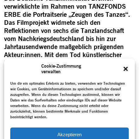
verwirklichte im Rahmen von TANZFONDS
ERBE die Portraitserie „Zeugen des Tanzes“.
Das Filmprojekt widmete sich den
Reflektionen von sechs die Tanzlandschaft
vom Nachkriegsdeutschland bis hin zur
Jahrtausendwende maßgeblich prägenden
Akteur:innen. Mit dem Tod künstlerischer
Zeitgenoss:innen geht immer auch ein
Cookie-Zustimmung
wichtiger Teil biografisch tanzgeschichtlicher
verwalten
Zeugenschaft verloren, selbst wenn der
Um dir ein optimales Erlebnis zu bieten, verwenden wir Technologien
nachfolgenden Generation Repertoire-
wie Cookies, um Geräteinformationen zu speichern und/oder darauf
Choreografien, …
zuzugreifen. Wenn du diesen Technologien zustimmst, können wir
Daten wie das Surfverhalten oder eindeutige IDs auf dieser Website
„Zeugen des Tanzes“
weiterlesen
verarbeiten. Wenn du deine Zustimmung nicht erteilst oder
zurückziehst, können bestimmte Merkmale und Funktionen
beeinträchtigt werden.
Akzeptieren