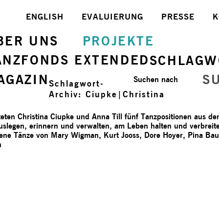
ENGLISH
EVALUIERUNG
PRESSE
K
BER UNS
PROJEKTE
ANZFONDS EXTENDED
SCHLAGW
AGAZIN
S
Suchen nach
Schlagwort-
Archiv:
Ciupke|Christina
teten Christina Ciupke und Anna Till fünf Tanzpositionen aus d
auslegen, erinnern und verwalten, am Leben halten und verbreit
gene Tänze von Mary Wigman, Kurt Jooss, Dore Hoyer, Pina Ba
n