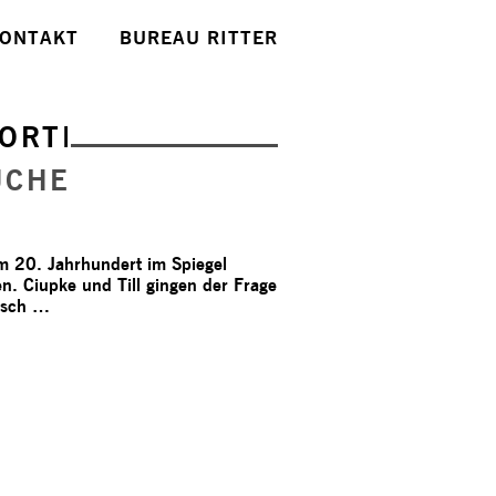
ONTAKT
BUREAU RITTER
ORTE
UCHE
em 20. Jahrhundert im Spiegel
en. Ciupke und Till gingen der Frage
usch …