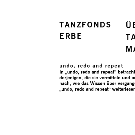
TANZFONDS
Ü
ERBE
T
M
undo, redo and repeat
In „undo, redo and repeat“ betrach
derjenigen, die sie vermitteln und 
nach, wie das Wissen über vergan
„undo, redo and repeat“
weiterlese