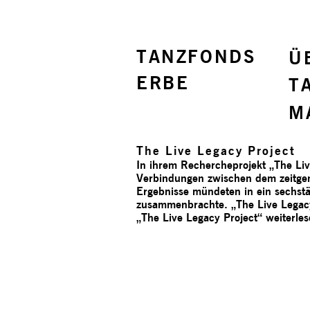
TANZFONDS
Ü
ERBE
T
M
The Live Legacy Project
In ihrem Rechercheprojekt „The Li
Verbindungen zwischen dem zeitge
Ergebnisse mündeten in ein sechst
zusammenbrachte. „The Live Legacy
„The Live Legacy Project“
weiterle