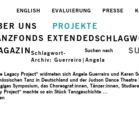
ENGLISH
EVALUIERUNG
PRESSE
K
BER UNS
PROJEKTE
ANZFONDS EXTENDED
SCHLAGW
AGAZIN
S
Suchen nach
Schlagwort-
Archiv:
Guerreiro|Angela
ve Legacy Project“ widmeten sich Angela Guerreiro und Karen S
nössischen Tanz in Deutschland und der Judson Dance Theatre
ägiges Symposium, das Choreograf:innen, Tänzer:innen, Studie
 Project“ machte so ein Stück Tanzgeschichte …
sen