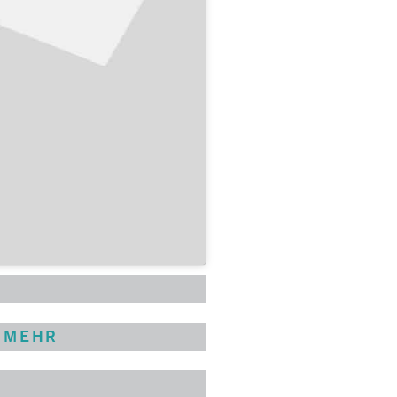
MEHR
R