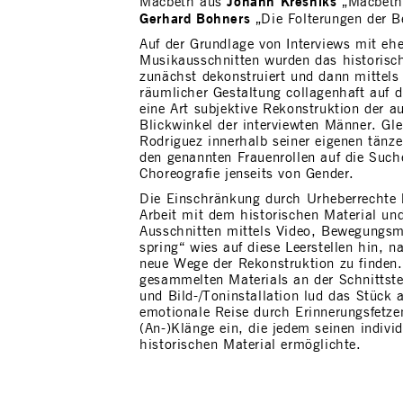
Johann Kresniks
Macbeth aus
„Macbeth“
Gerhard Bohners
„Die Folterungen der Be
Auf der Grundlage von Interviews mit e
Musikausschnitten wurden das historisch
zunächst dekonstruiert und dann mittels
räumlicher Gestaltung collagenhaft auf 
eine Art subjektive Rekonstruktion der 
Blickwinkel der interviewten Männer. Gle
Rodriguez innerhalb seiner eigenen tänz
den genannten Frauenrollen auf die Such
Choreografie jenseits von Gender.
Die Einschränkung durch Urheberrechte 
Arbeit mit dem historischen Material un
Ausschnitten mittels Video, Bewegungsma
spring“ wies auf diese Leerstellen hin, 
neue Wege der Rekonstruktion zu finden.
gesammelten Materials an der Schnittst
und Bild-/Toninstallation lud das Stück a
emotionale Reise durch Erinnerungsfetz
(An-)Klänge ein, die jedem seinen indiv
historischen Material ermöglichte.