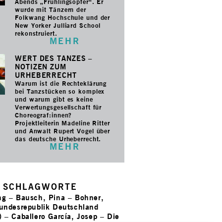
Abends „Frühlingsopfer“. Er
wurde mit Tänzern der
Folkwang Hochschule und der
New Yorker Julliard School
rekonstruiert.
MEHR
WERT DES TANZES –
NOTIZEN ZUM
URHEBERRECHT
Warum ist die Rechteklärung
bei Tanzstücken so komplex
und warum gibt es keine
Verwertungsgesellschaft für
Choreograf:innen?
Projektleiterin Madeline Ritter
und Anwalt Rupert Vogel über
das deutsche Urheberrecht.
MEHR
SCHLAGWORTE
ng
–
Bausch, Pina
–
Bohner,
undesrepublik Deutschland
)
–
Caballero García, Josep
–
Die