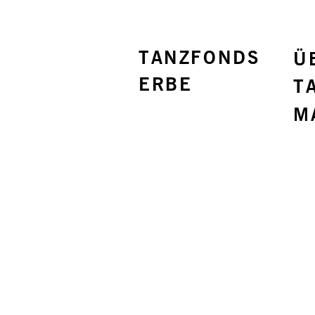
TANZFONDS
Ü
ERBE
T
M