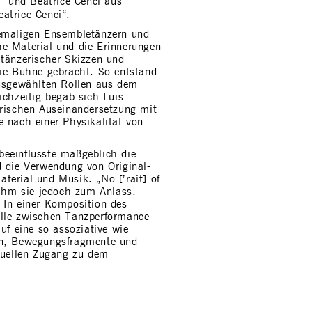
 und Beatrice Cenci aus
atrice Cenci“.
hemaligen Ensembletänzern und
e Material und die Erinnerungen
 tänzerischer Skizzen und
die Bühne gebracht. So entstand
ausgewählten Rollen aus dem
ichzeitig begab sich Luis
erischen Auseinandersetzung mit
e nach einer Physikalität von
beeinflusste maßgeblich die
d die Verwendung von Original-
terial und Musik. „No [’rait] of
nahm sie jedoch zum Anlass,
 In einer Komposition des
elle zwischen Tanzperformance
uf eine so assoziative wie
en, Bewegungsfragmente und
iduellen Zugang zu dem