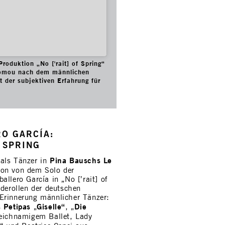
roduktion „No ['rait] of Spring“
 Tsomou nach dem männlichen
 der subjektiven Erfahrung für
O GARCÍA:
F SPRING
Pina Bauschs
Le
 als Tänzer in
ion von dem Solo der
llero García in „No [’rait] of
aderollen der deutschen
 Erinnerung männlicher Tänzer:
 Petipas
Giselle“
Die
„
, „
eichnamigem Ballet, Lady