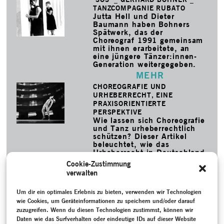
TANZCOMPAGNIE RUBATO
Jutta Hell und Dieter
Baumann haben Bohners
Spätwerk, das der
Choreograf 1991 gemeinsam
mit ihnen erarbeitete, an
eine jüngere Tänzer:innen-
Generation weitergegeben.
MEHR
CHOREOGRAFIE UND
URHEBERRECHT, EINE
PRAXISORIENTIERTE
PERSPEKTIVE
Wie lassen sich Choreografie
und Tanz urheberrechtlich
schützen? Dieser Artikel
beleuchtet, wie das
Urheberrecht in Deutschland
auf Tanz und
Cookie-Zustimmung
choreografische Werke
verwalten
angewendet wird – und
welche Herausforderungen
dabei auftreten.
Um dir ein optimales Erlebnis zu bieten, verwenden wir Technologien
wie Cookies, um Geräteinformationen zu speichern und/oder darauf
MEHR
zuzugreifen. Wenn du diesen Technologien zustimmst, können wir
Daten wie das Surfverhalten oder eindeutige IDs auf dieser Website