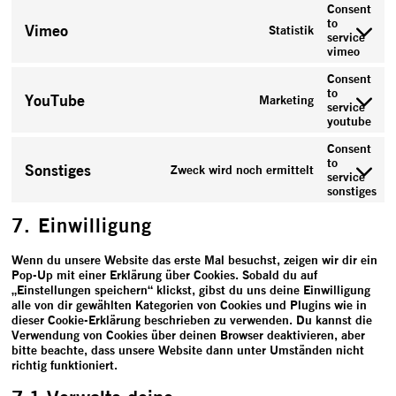
Consent
to
Vimeo
Statistik
service
vimeo
Consent
to
YouTube
Marketing
service
youtube
Consent
to
Sonstiges
Zweck wird noch ermittelt
service
sonstiges
7. Einwilligung
Wenn du unsere Website das erste Mal besuchst, zeigen wir dir ein
Pop-Up mit einer Erklärung über Cookies. Sobald du auf
„Einstellungen speichern“ klickst, gibst du uns deine Einwilligung
alle von dir gewählten Kategorien von Cookies und Plugins wie in
dieser Cookie-Erklärung beschrieben zu verwenden. Du kannst die
Verwendung von Cookies über deinen Browser deaktivieren, aber
bitte beachte, dass unsere Website dann unter Umständen nicht
richtig funktioniert.