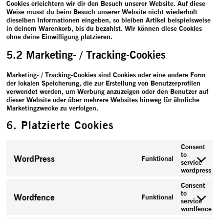
Cookies erleichtern wir dir den Besuch unserer Website. Auf diese
Weise musst du beim Besuch unserer Website nicht wiederholt
dieselben Informationen eingeben, so bleiben Artikel beispielsweise
in deinem Warenkorb, bis du bezahlst. Wir können diese Cookies
ohne deine Einwilligung platzieren.
5.2 Marketing- / Tracking-Cookies
Marketing- / Tracking-Cookies sind Cookies oder eine andere Form
der lokalen Speicherung, die zur Erstellung von Benutzerprofilen
verwendet werden, um Werbung anzuzeigen oder den Benutzer auf
dieser Website oder über mehrere Websites hinweg für ähnliche
Marketingzwecke zu verfolgen.
6. Platzierte Cookies
Consent
to
WordPress
Funktional
service
wordpress
Consent
to
Wordfence
Funktional
service
wordfence