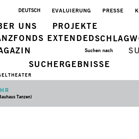
DEUTSCH
EVALUIERUNG
PRESSE
K
BER UNS
PROJEKTE
ANZFONDS EXTENDED
SCHLAGW
AGAZIN
S
Suchen nach
SUCHERGEBNISSE
GELTHEATER
HR
 Bauhaus Tanzen)