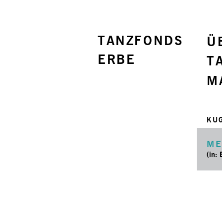
TANZFONDS
Ü
ERBE
T
M
KU
ME
(in: